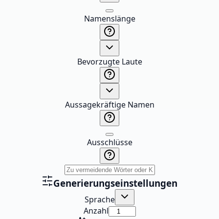
Namenslänge
Bevorzugte Laute
Aussagekräftige Namen
Ausschlüsse
Generierungseinstellungen
Sprache
Anzahl