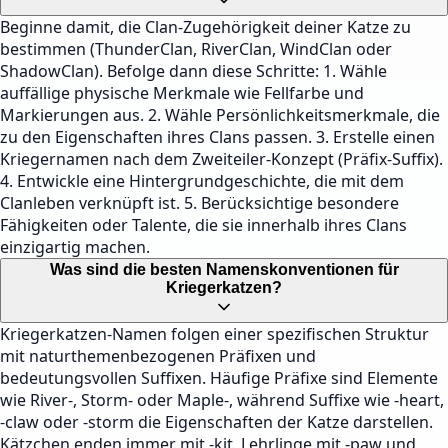
Beginne damit, die Clan-Zugehörigkeit deiner Katze zu
bestimmen (ThunderClan, RiverClan, WindClan oder
ShadowClan). Befolge dann diese Schritte: 1. Wähle
auffällige physische Merkmale wie Fellfarbe und
Markierungen aus. 2. Wähle Persönlichkeitsmerkmale, die
zu den Eigenschaften ihres Clans passen. 3. Erstelle einen
Kriegernamen nach dem Zweiteiler-Konzept (Präfix-Suffix).
4. Entwickle eine Hintergrundgeschichte, die mit dem
Clanleben verknüpft ist. 5. Berücksichtige besondere
Fähigkeiten oder Talente, die sie innerhalb ihres Clans
einzigartig machen.
Was sind die besten Namenskonventionen für
Kriegerkatzen?
Kriegerkatzen-Namen folgen einer spezifischen Struktur
mit naturthemenbezogenen Präfixen und
bedeutungsvollen Suffixen. Häufige Präfixe sind Elemente
wie River-, Storm- oder Maple-, während Suffixe wie -heart,
-claw oder -storm die Eigenschaften der Katze darstellen.
Kätzchen enden immer mit -kit, Lehrlinge mit -paw und