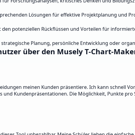
n für Forschungsanalysen, kritisches Denken und Bildungs
prechenden Lösungen für effektive Projektplanung und P
it den potenziellen Rückflüssen und Vorteilen für informie
 strategische Planung, persönliche Entwicklung oder organ
utzer über den Musely T-Chart-Make
cheidungen meinen Kunden präsentiere. Ich kann schnell Vor
gs und Kundenpräsentationen. Die Möglichkeit, Punkte pro S
t dieses Tool unbezahlbar. Meine Schüler lieben die einfac