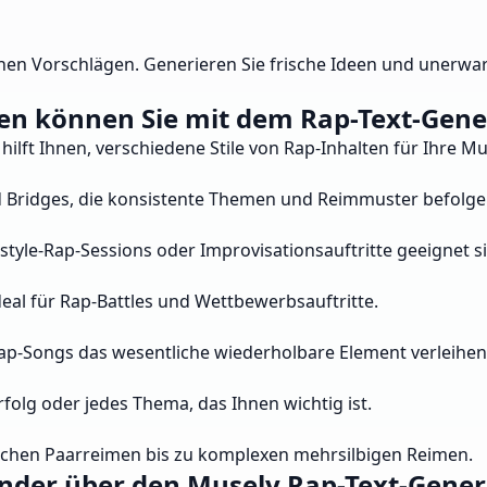
hen Vorschlägen. Generieren Sie frische Ideen und unerwa
en können Sie mit dem Rap-Text-Gener
ilft Ihnen, verschiedene Stile von Rap-Inhalten für Ihre Mus
nd Bridges, die konsistente Themen und Reimmuster befolge
estyle-Rap-Sessions oder Improvisationsauftritte geeignet s
deal für Rap-Battles und Wettbewerbsauftritte.
ap-Songs das wesentliche wiederholbare Element verleihen
rfolg oder jedes Thema, das Ihnen wichtig ist.
achen Paarreimen bis zu komplexen mehrsilbigen Reimen.
der über den Musely Rap-Text-Gener