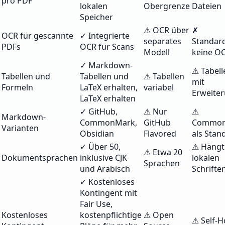
pro PDF
lokalen
Obergrenze
Dateien
Speicher
⚠ OCR über
✗
OCR für gescannte
✓ Integrierte
separates
Standar
PDFs
OCR für Scans
Modell
keine O
✓ Markdown-
⚠ Tabell
Tabellen und
Tabellen und
⚠ Tabellen
mit
Formeln
LaTeX erhalten,
variabel
Erweite
LaTeX erhalten
✓ GitHub,
⚠ Nur
⚠
Markdown-
CommonMark,
GitHub
Common
Varianten
Obsidian
Flavored
als Stan
✓ Über 50,
⚠ Hängt
⚠ Etwa 20
Dokumentsprachen
inklusive CJK
lokalen
Sprachen
und Arabisch
Schrifte
✓ Kostenloses
Kontingent mit
Fair Use,
Kostenloses
kostenpflichtige
⚠ Open
⚠ Self-H