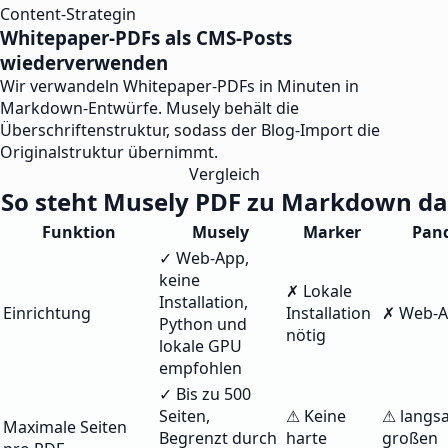
Content-Strategin
Whitepaper-PDFs als CMS-Posts
wiederverwenden
Wir verwandeln Whitepaper-PDFs in Minuten in
Markdown-Entwürfe. Musely behält die
Überschriftenstruktur, sodass der Blog-Import die
Originalstruktur übernimmt.
Vergleich
So steht Musely PDF zu Markdown da
Funktion
Musely
Marker
Pan
✓ Web-App,
keine
✗ Lokale
Installation,
Einrichtung
Installation
✗ Web-
Python und
nötig
lokale GPU
empfohlen
✓ Bis zu 500
Seiten,
⚠ Keine
⚠ langs
Maximale Seiten
Begrenzt durch
harte
großen