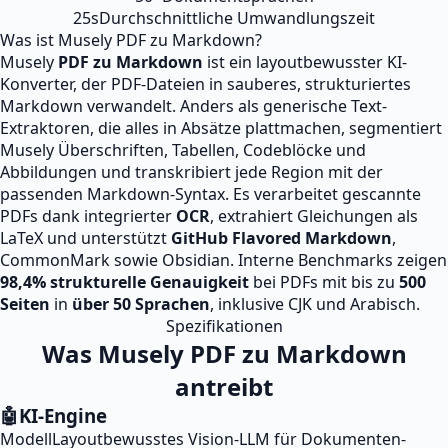
25s
Durchschnittliche Umwandlungszeit
Was ist Musely PDF zu Markdown?
Musely
PDF zu Markdown
ist ein layoutbewusster KI-
Konverter, der PDF-Dateien in sauberes, strukturiertes
Markdown verwandelt. Anders als generische Text-
Extraktoren, die alles in Absätze plattmachen, segmentiert
Musely Überschriften, Tabellen, Codeblöcke und
Abbildungen und transkribiert jede Region mit der
passenden Markdown-Syntax. Es verarbeitet gescannte
PDFs dank integrierter
OCR
, extrahiert Gleichungen als
LaTeX und unterstützt
GitHub Flavored Markdown
,
CommonMark sowie Obsidian. Interne Benchmarks zeigen
98,4% strukturelle Genauigkeit
bei PDFs mit bis zu
500
Seiten
in
über 50 Sprachen
, inklusive CJK und Arabisch.
Spezifikationen
Was Musely PDF zu Markdown
antreibt
🤖
KI-Engine
Modell
Layoutbewusstes Vision-LLM für Dokumenten-