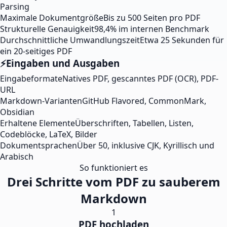
Parsing
Maximale Dokumentgröße
Bis zu 500 Seiten pro PDF
Strukturelle Genauigkeit
98,4% im internen Benchmark
Durchschnittliche Umwandlungszeit
Etwa 25 Sekunden für
ein 20-seitiges PDF
⚡
Eingaben und Ausgaben
Eingabeformate
Natives PDF, gescanntes PDF (OCR), PDF-
URL
Markdown-Varianten
GitHub Flavored, CommonMark,
Obsidian
Erhaltene Elemente
Überschriften, Tabellen, Listen,
Codeblöcke, LaTeX, Bilder
Dokumentsprachen
Über 50, inklusive CJK, Kyrillisch und
Arabisch
So funktioniert es
Drei Schritte vom PDF zu sauberem
Markdown
1
PDF hochladen