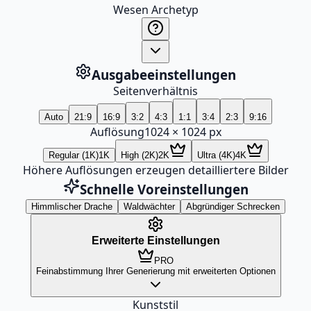
Wesen Archetyp
Ausgabeeinstellungen
Seitenverhältnis
Auto
21:9
16:9
3:2
4:3
1:1
3:4
2:3
9:16
Auflösung
1024
×
1024
px
Regular (1K)
1K
High (2K)
2K
Ultra (4K)
4K
Höhere Auflösungen erzeugen detailliertere Bilder
Schnelle Voreinstellungen
Himmlischer Drache
Waldwächter
Abgründiger Schrecken
Erweiterte Einstellungen
PRO
Feinabstimmung Ihrer Generierung mit erweiterten Optionen
Kunststil