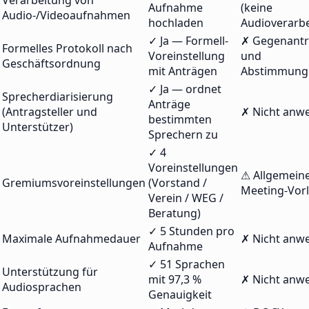
Verarbeitung von
Aufnahme
(keine
Audio-/Videoaufnahmen
hochladen
Audioverarbe
✓ Ja — Formell-
✗ Gegenant
Formelles Protokoll nach
Voreinstellung
und
Geschäftsordnung
mit Anträgen
Abstimmung
✓ Ja — ordnet
Sprecherdiarisierung
Anträge
(Antragsteller und
✗ Nicht anw
bestimmten
Unterstützer)
Sprechern zu
✓ 4
Voreinstellungen
⚠ Allgemein
Gremiumsvoreinstellungen
(Vorstand /
Meeting-Vor
Verein / WEG /
Beratung)
✓ 5 Stunden pro
Maximale Aufnahmedauer
✗ Nicht anw
Aufnahme
✓ 51 Sprachen
Unterstützung für
mit 97,3 %
✗ Nicht anw
Audiosprachen
Genauigkeit