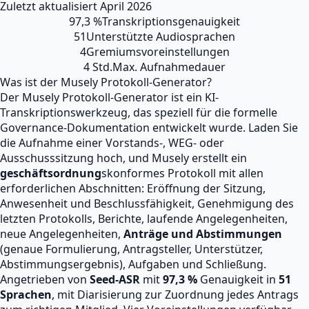
Zuletzt aktualisiert
April 2026
97,3 %
Transkriptionsgenauigkeit
51
Unterstützte Audiosprachen
4
Gremiumsvoreinstellungen
4 Std.
Max. Aufnahmedauer
Was ist der Musely Protokoll-Generator?
Der Musely Protokoll-Generator ist ein KI-
Transkriptionswerkzeug, das speziell für die formelle
Governance-Dokumentation entwickelt wurde. Laden Sie
die Aufnahme einer Vorstands-, WEG- oder
Ausschusssitzung hoch, und Musely erstellt ein
geschäftsordnung
skonformes Protokoll mit allen
erforderlichen Abschnitten: Eröffnung der Sitzung,
Anwesenheit und Beschlussfähigkeit, Genehmigung des
letzten Protokolls, Berichte, laufende Angelegenheiten,
neue Angelegenheiten,
Anträge und Abstimmungen
(genaue Formulierung, Antragsteller, Unterstützer,
Abstimmungsergebnis), Aufgaben und Schließung.
Angetrieben von
Seed-ASR
mit
97,3 %
Genauigkeit in
51
Sprachen
, mit Diarisierung zur Zuordnung jedes Antrags