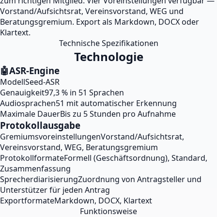
zum richtigen Mitglied. Vier Voreinstellungen verfügbar —
Vorstand/Aufsichtsrat, Vereinsvorstand, WEG und
Beratungsgremium. Export als Markdown, DOCX oder
Klartext.
Technische Spezifikationen
Technologie
🤖
ASR-Engine
Modell
Seed-ASR
Genauigkeit
97,3 % in 51 Sprachen
Audiosprachen
51 mit automatischer Erkennung
Maximale Dauer
Bis zu 5 Stunden pro Aufnahme
Protokollausgabe
Gremiumsvoreinstellungen
Vorstand/Aufsichtsrat,
Vereinsvorstand, WEG, Beratungsgremium
Protokollformate
Formell (Geschäftsordnung), Standard,
Zusammenfassung
Sprecherdiarisierung
Zuordnung von Antragsteller und
Unterstützer für jeden Antrag
Exportformate
Markdown, DOCX, Klartext
Funktionsweise