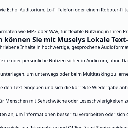
ie Echo, Auditorium, Lo-Fi Telefon oder einem Roboter-Filte
ormaten wie MP3 oder WAV, für flexible Nutzung in Ihren Pr
n können Sie mit Muselys Lokale Text
chriebene Inhalte in hochwertige, gesprochene Audioformate
exte oder persönliche Notizen sicher in Audio um, ohne Dat
enunterlagen, um unterwegs oder beim Multitasking zu lern
e den Text eingeben und sich die korrekte Wiedergabe anh
ür Menschen mit Sehschwäche oder Leseschwierigkeiten z
sten an, um Informationen besser zu verarbeiten oder sich 
örspiele, wo Privatsphäre und Offline-Zugriff entscheidend