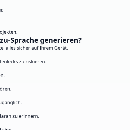
r.
ojekten.
-zu-Sprache generieren?
, alles sicher auf Ihrem Gerät.
enlecks zu riskieren.
en.
ören.
ugänglich.
daran zu erinnern.
 sind.