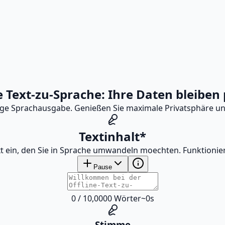
 Text-zu-Sprache: Ihre Daten bleiben 
tige Sprachausgabe. Genießen Sie maximale Privatsphäre und
Textinhalt
*
t ein, den Sie in Sprache umwandeln moechten. Funktioniert
Pause
0
/
10,000
0
Wörter
~
0
s
Stimme