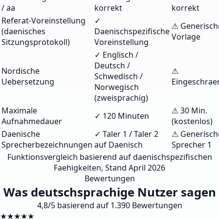
/ aa
korrekt
korrekt
Referat-Voreinstellung
✓
⚠ Generisch
(daenisches
Daenischspezifische
Vorlage
Sitzungsprotokoll)
Voreinstellung
✓ Englisch /
Deutsch /
Nordische
⚠
Schwedisch /
Uebersetzung
Eingeschrae
Norwegisch
(zweisprachig)
Maximale
⚠ 30 Min.
✓ 120 Minuten
Aufnahmedauer
(kostenlos)
Daenische
✓ Taler 1 / Taler 2
⚠ Generisch
Sprecherbezeichnungen
auf Daenisch
Sprecher 1
Funktionsvergleich basierend auf daenischspezifischen
Faehigkeiten, Stand April 2026
Bewertungen
Was deutschsprachige Nutzer sagen
4,8/5 basierend auf 1.390 Bewertungen
★★★★★