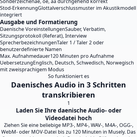
Sonderzeichen
ae, oe, aa durchgehend korrekt
Stod-Erkennung
Glottalverschlussmuster im Akustikmodell
integriert
Ausgabe und Formatierung
Daenische Voreinstellungen
Sauber, Verbatim,
Sitzungsprotokoll (Referat), Interview
Sprecherbezeichnungen
Taler 1 / Taler 2 oder
benutzerdefinierte Namen
Max. Aufnahmedauer
120 Minuten pro Aufnahme
Uebersetzung
Englisch, Deutsch, Schwedisch, Norwegisch
mit zweisprachigem Modus
So funktioniert es
Daenisches Audio in 3 Schritten
transkribieren
1
Laden Sie Ihre daenische Audio- oder
Videodatei hoch
Ziehen Sie eine beliebige MP3-, MP4-, WAV-, M4A-, OGG-,
WebM- oder MOV-Datei bis zu 120 Minuten in Musely. Das