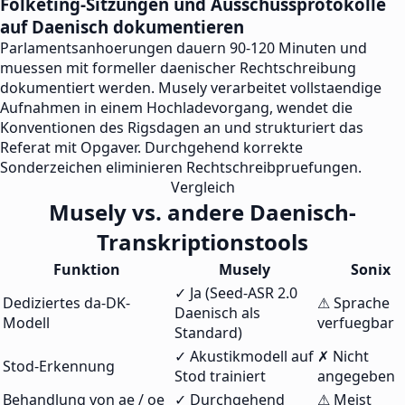
Folketing-Sitzungen und Ausschussprotokolle
auf Daenisch dokumentieren
Parlamentsanhoerungen dauern 90-120 Minuten und
muessen mit formeller daenischer Rechtschreibung
dokumentiert werden. Musely verarbeitet vollstaendige
Aufnahmen in einem Hochladevorgang, wendet die
Konventionen des Rigsdagen an und strukturiert das
Referat mit Opgaver. Durchgehend korrekte
Sonderzeichen eliminieren Rechtschreibpruefungen.
Vergleich
Musely vs. andere Daenisch-
Transkriptionstools
Funktion
Musely
Sonix
✓ Ja (Seed-ASR 2.0
Dediziertes da-DK-
⚠ Sprache
Daenisch als
Modell
verfuegbar
Standard)
✓ Akustikmodell auf
✗ Nicht
Stod-Erkennung
Stod trainiert
angegeben
Behandlung von ae / oe
✓ Durchgehend
⚠ Meist