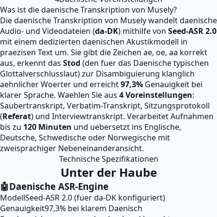
Was ist die daenische Transkription von Musely?
Die daenische Transkription von Musely wandelt daenische
Audio- und Videodateien (
da-DK
) mithilfe von
Seed-ASR 2.0
mit einem dedizierten daenischen Akustikmodell in
praezisen Text um. Sie gibt die Zeichen ae, oe, aa korrekt
aus, erkennt das
Stod
(den fuer das Daenische typischen
Glottalverschlusslaut) zur Disambiguierung klanglich
aehnlicher Woerter und erreicht
97,3%
Genauigkeit bei
klarer Sprache. Waehlen Sie aus
4 Voreinstellungen
:
Saubertranskript, Verbatim-Transkript, Sitzungsprotokoll
(
Referat
) und Interviewtranskript. Verarbeitet Aufnahmen
bis zu
120 Minuten
und uebersetzt ins Englische,
Deutsche, Schwedische oder Norwegische mit
zweisprachiger Nebeneinanderansicht.
Technische Spezifikationen
Unter der Haube
🤖
Daenische ASR-Engine
Modell
Seed-ASR 2.0 (fuer da-DK konfiguriert)
Genauigkeit
97,3% bei klarem Daenisch