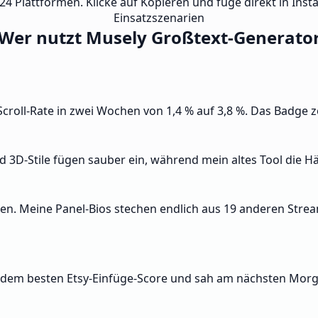
4 Plattformen. Klicke auf Kopieren und füge direkt in Insta
Einsatzszenarien
Wer nutzt Musely Großtext-Generato
ll-Rate in zwei Wochen von 1,4 % auf 3,8 %. Das Badge zeigt
3D-Stile fügen sauber ein, während mein altes Tool die Hälf
uen. Meine Panel-Bios stechen endlich aus 19 anderen Stre
it dem besten Etsy-Einfüge-Score und sah am nächsten Mor