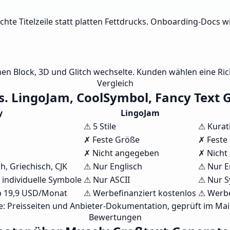
te Titelzeile statt platten Fettdrucks. Onboarding-Docs wi
hen Block, 3D und Glitch wechselte. Kunden wählen eine Ri
Vergleich
s. LingoJam, CoolSymbol, Fancy Text 
y
LingoJam
⚠ 5 Stile
⚠ Kurat
✗ Feste Größe
✗ Feste
✗ Nicht angegeben
✗ Nicht
h, Griechisch, CJK
⚠ Nur Englisch
⚠ Nur E
 individuelle Symbole
⚠ Nur ASCII
⚠ Nur 
ab 19,9 USD/Monat
⚠ Werbefinanziert kostenlos
⚠ Werbe
e: Preisseiten und Anbieter-Dokumentation, geprüft im Mai
Bewertungen