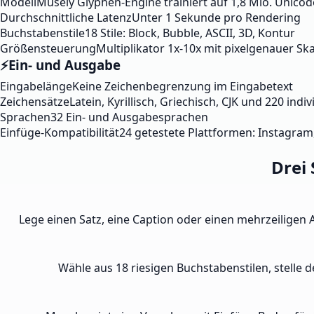
Modell
Musely Glyphen-Engine trainiert auf 1,8 Mio. Unico
Durchschnittliche Latenz
Unter 1 Sekunde pro Rendering
Buchstabenstile
18 Stile: Block, Bubble, ASCII, 3D, Kontur
Größensteuerung
Multiplikator 1x-10x mit pixelgenauer Sk
⚡
Ein- und Ausgabe
Eingabelänge
Keine Zeichenbegrenzung im Eingabetext
Zeichensätze
Latein, Kyrillisch, Griechisch, CJK und 220 indi
Sprachen
32 Ein- und Ausgabesprachen
Einfüge-Kompatibilität
24 getestete Plattformen: Instagram,
Drei
Lege einen Satz, eine Caption oder einen mehrzeiligen
Wähle aus 18 riesigen Buchstabenstilen, stelle d