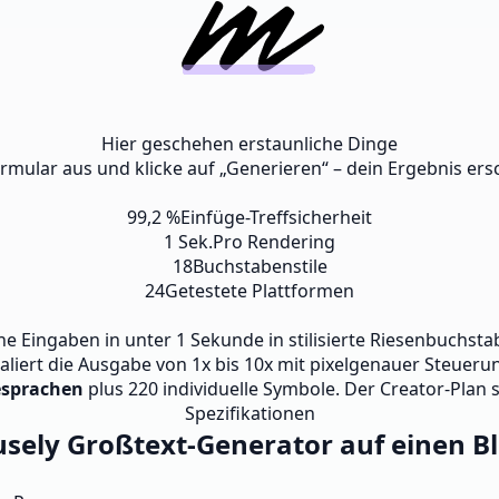
Hier geschehen erstaunliche Dinge
ormular aus und klicke auf „Generieren“ – dein Ergebnis ersc
99,2 %
Einfüge-Treffsicherheit
1 Sek.
Pro Rendering
18
Buchstabenstile
24
Getestete Plattformen
ache Eingaben in unter 1 Sekunde in stilisierte Riesenbuchsta
skaliert die Ausgabe von 1x bis 10x mit pixelgenauer Steueru
esprachen
plus 220 individuelle Symbole. Der Creator-Plan 
Spezifikationen
sely Großtext-Generator auf einen Bl