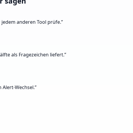
r sagen
r jedem anderen Tool prüfe.
”
fte als Fragezeichen liefert.
”
n Alert-Wechsel.
”