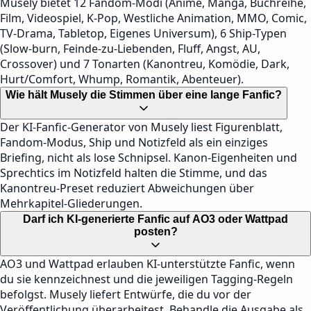
Musely bietet 12 Fandom-Modi (Anime, Manga, Buchreihe,
Film, Videospiel, K-Pop, Westliche Animation, MMO, Comic,
TV-Drama, Tabletop, Eigenes Universum), 6 Ship-Typen
(Slow-burn, Feinde-zu-Liebenden, Fluff, Angst, AU,
Crossover) und 7 Tonarten (Kanontreu, Komödie, Dark,
Hurt/Comfort, Whump, Romantik, Abenteuer).
Wie hält Musely die Stimmen über eine lange Fanfic?
Der KI-Fanfic-Generator von Musely liest Figurenblatt,
Fandom-Modus, Ship und Notizfeld als ein einziges
Briefing, nicht als lose Schnipsel. Kanon-Eigenheiten und
Sprechtics im Notizfeld halten die Stimme, und das
Kanontreu-Preset reduziert Abweichungen über
Mehrkapitel-Gliederungen.
Darf ich KI-generierte Fanfic auf AO3 oder Wattpad
posten?
AO3 und Wattpad erlauben KI-unterstützte Fanfic, wenn
du sie kennzeichnest und die jeweiligen Tagging-Regeln
befolgst. Musely liefert Entwürfe, die du vor der
Veröffentlichung überarbeitest. Behandle die Ausgabe als