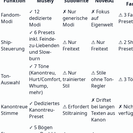
Funktion
Musely
Sudowrite
NovelAI
Fa
✓ 12
✗ Nur
✗ Fokus
Fandom-
⚠ 3 F
dedizierte
generische
auf
Modi
Preset
Modi
Modi
Eigenwelt
✓ 6 Presets
inkl. Feinde-
Ship-
⚠ Nur
⚠ Nur
⚠ 2 Sh
zu-Liebenden
Steuerung
Freitext
Freitext
Preset
und Slow-
burn
✓ 7 Töne
(Kanontreu,
⚠ Nur
⚠ Stile
Ton-
Hurt/Comfort,
trainierter
ohne Ton-
⚠ 3 T
Auswahl
Whump,
Stil
Regler
mehr)
✗ Driftet
✓ Dediziertes
Kanontreue
⚠ Erfordert
bei langen
✗ Nich
Kanontreu-
Stimme
Stiltraining
Texten aus
verfü
Preset
Kanon
✓ 5 Bögen