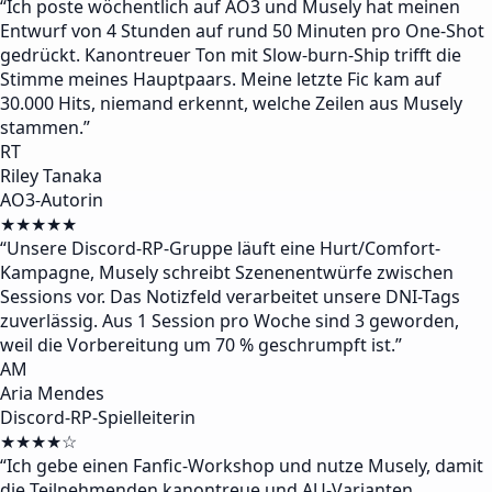
“
Ich poste wöchentlich auf AO3 und Musely hat meinen
Entwurf von 4 Stunden auf rund 50 Minuten pro One-Shot
gedrückt. Kanontreuer Ton mit Slow-burn-Ship trifft die
Stimme meines Hauptpaars. Meine letzte Fic kam auf
30.000 Hits, niemand erkennt, welche Zeilen aus Musely
stammen.
”
RT
Riley Tanaka
AO3-Autorin
★★★★★
“
Unsere Discord-RP-Gruppe läuft eine Hurt/Comfort-
Kampagne, Musely schreibt Szenenentwürfe zwischen
Sessions vor. Das Notizfeld verarbeitet unsere DNI-Tags
zuverlässig. Aus 1 Session pro Woche sind 3 geworden,
weil die Vorbereitung um 70 % geschrumpft ist.
”
AM
Aria Mendes
Discord-RP-Spielleiterin
★★★★☆
“
Ich gebe einen Fanfic-Workshop und nutze Musely, damit
die Teilnehmenden kanontreue und AU-Varianten