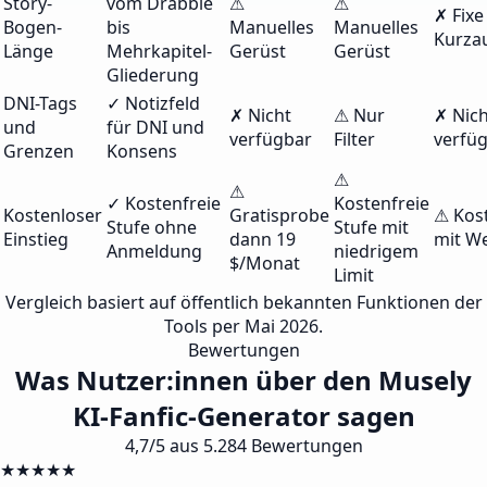
Story-
vom Drabble
⚠
⚠
✗ Fixe
Bogen-
bis
Manuelles
Manuelles
Kurza
Länge
Mehrkapitel-
Gerüst
Gerüst
Gliederung
DNI-Tags
✓ Notizfeld
✗ Nicht
⚠ Nur
✗ Nich
und
für DNI und
verfügbar
Filter
verfü
Grenzen
Konsens
⚠
⚠
✓ Kostenfreie
Kostenfreie
Kostenloser
Gratisprobe
⚠ Kos
Stufe ohne
Stufe mit
Einstieg
dann 19
mit W
Anmeldung
niedrigem
$/Monat
Limit
Vergleich basiert auf öffentlich bekannten Funktionen der
Tools per Mai 2026.
Bewertungen
Was Nutzer:innen über den Musely
KI-Fanfic-Generator sagen
4,7/5 aus 5.284 Bewertungen
★★★★★