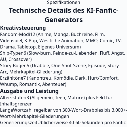
Spezifikationen
Technische Details des KI-Fanfic-
Generators
Kreativsteuerung
Fandom-Modi
12 (Anime, Manga, Buchreihe, Film,
Videospiel, K-Pop, Westliche Animation, MMO, Comic, TV-
Drama, Tabletop, Eigenes Universum)
Ship-Typen
6 (Slow-burn, Feinde-zu-Liebenden, Fluff, Angst,
AU, Crossover)
Story-Bögen
5 (Drabble, One-Shot-Szene, Episode, Story-
Arc, Mehrkapitel-Gliederung)
Erzähltöne
7 (Kanontreu, Komödie, Dark, Hurt/Comfort,
Whump, Romantik, Abenteuer)
Ausgabe und Leistung
Altersstufen
3 (Allgemein, Teen, Mature) plus Feld für
Inhaltsgrenzen
Länge
Wortzahl regelbar von 300-Wort-Drabbles bis 3.000+-
Wort-Mehrkapitel-Gliederungen
Generierungszeit
Üblicherweise 40-60 Sekunden pro Fanfic