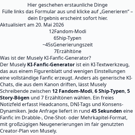
Hier geschehen erstaunliche Dinge
Fülle links das Formular aus und klicke auf „Generieren“ –
dein Ergebnis erscheint sofort hier.
Aktualisiert am
20. Mai 2026
12
Fandom-Modi
6
Ship-Typen
~45s
Generierungszeit
7
Erzähltöne
Was ist der Musely KI-Fanfic-Generator?
Der Musely
KI-Fanfic-Generator
ist ein KI-Textwerkzeug,
das aus einem Figurenblatt und wenigen Einstellungen
eine vollständige Fanfic erzeugt. Anders als generische KI-
Chats, die aus dem Kanon driften, lässt Musely
Schreibende zwischen
12 Fandom-Modi
,
6 Ship-Typen
,
5
Story-Bögen
und 7 Erzähltönen wählen. Ein freies
Notizfeld erfasst Headcanons, DNI-Tags und Konsens-
Dynamiken. Jede Anfrage liefert in rund
45 Sekunden
eine
Fanfic im Drabble-, One-Shot- oder Mehrkapitel-Format,
mit großzügigen Neugenerierungen im fair genutzten
Creator-Plan von Musely.