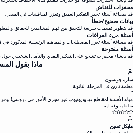
قم بإنشاء اختبارات مشوقة مع خيارات لتقييم مدى الاحتفاظ بالمعرفة 
محفزات للنقاش
قم بصياغة أسئلة تحفز التفكير العميق وتعزز المناقشات في الفصل.
بيانات صحيح/خطأ
قم بتطوير تقييمات سريعة للتحقق من فهم المشاهدين للحقائق والمعلوما
أسئلة ملء الفراغات
قم بصياغة أسئلة تعزز المصطلحات والمفاهيم الرئيسية المذكورة في في
أسئلة مفتوحة
قم بإنشاء محفزات تشجع على التفكير النقدي والتأمل الشخصي حول مح
ماذا يقول المس
سارة جونسون
معلمة تاريخ في المرحلة الثانوية
“
مولد الأسئلة لمقاطع فيديو يوتيوب غير مجرى الأمور في دروسي! يوفر
تفاعلية وفعالية.
مايكل تشين
مطوّر دورات تعليمية إلكترونية