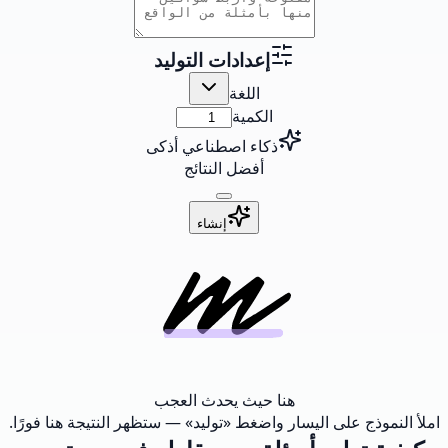
إعدادات التوليد
اللغة
الكمية
ذكاء اصطناعي أذكى
أفضل النتائج
إنشاء
هنا حيث يحدث العجب
املأ النموذج على اليسار واضغط «توليد» — ستظهر النتيجة هنا فورًا.