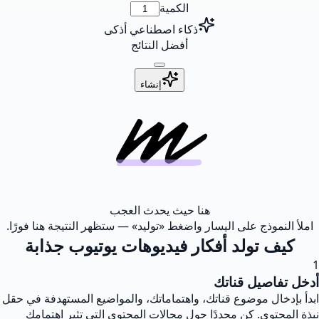
الكمية
ذكاء اصطناعي أذكى
أفضل النتائج
إنشاء
هنا حيث يحدث العجب
املأ النموذج على اليسار واضغط «توليد» — ستظهر النتيجة هنا فورًا.
كيف تولد أفكار فيديوهات يوتيوب جذابة
1
أدخل تفاصيل قناتك
ابدأ بإدخال موضوع قناتك، واهتماماتك، والمواضيع المستهدفة في حقل
نبذة المحتوى. كن محددًا حول مجالات المحتوى التي تثير اهتمامك