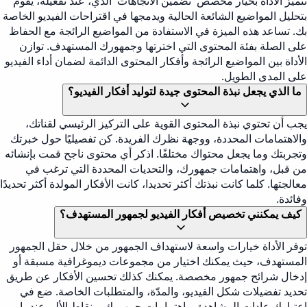
تتميز الأداة بخيار مخصص 'تضمين الاتجاهات' الذي، عند تفعيله، يقوم
بتحليل المواضيع الشائعة الحالية ويدمجها في اقتراحات الفيديو الخاصة
بك. تساعد هذه الميزة في الاستفادة من المواضيع الرائجة مع الحفاظ
على الصلة بفئة المحتوى التي اخترتها وجمهورك المستهدف. توازن
الأداة بين المواضيع الرائجة وأفكار المحتوى الدائمة لضمان أداء الفيديو
على المدى الطويل.
ما الذي يجعل نبذة المحتوى جيدة لتوليد أفكار الفيديو؟
يجب أن تحتوي نبذة المحتوى القوية على التركيز الرئيسي لقناتك،
والاهتمامات المحددة، ووجهة نظرك الفريدة. كن تفصيليًا حول خبرتك
وتجربتك وما يجعل محتواك مختلفًا. اذكر أي محتوى ناجح قمت بإنشائه
من قبل، واهتمامات جمهورك، والتحديات المحددة التي ترغب في
معالجتها. كلما كانت نبذتك أكثر تحديدا، كانت الأفكار المولدة أكثر تحديدًا
وفائدة.
كيف يمكنني تخصيص أفكار الفيديو لجمهور المستهدف؟
توفر الأداة خيارات واسعة لاستهداف الجمهور من خلال حقل الجمهور
المستهدف، حيث يمكنك اختيار من مجموعات ديموغرافية مسبقة أو
إدخال شرائح جمهور مخصصة. يمكنك كذلك تحسين الأفكار عن طريق
تحديد تفضيلات شكل الفيديو، والمدّة، والمتطلبات الخاصة. ضع في
اعتبارك عادات المشاهدة، واهتمامات جمهورك، ونقاط الألم عندما