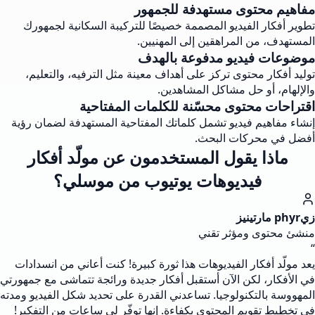
مفاهيم محتوى مستهدفة للجمهور
تطوير أفكار الفيديو المصممة خصيصًا للتركيبة السكانية لجمهورك
المستهدف، من المراهقين إلى المهنيين.
موضوعات فيديو مدفوعة بالهدف
توليد أفكار محتوى تركز على أهداف معينة مثل الترفيه، والتعليم،
والإلهام، أو حل مشاكل المشاهدين.
اقتراحات محتوى محسّنة للكلمات المفتاحية
إنشاء مفاهيم فيديو تشمل كلماتك المفتاحية المستهدفة لضمان رؤية
أفضل في محركات البحث.
ماذا يقول المستخدمون عن مولّد أفكار
فيديوهات يوتيوب من موسلي؟
زيphyr مارتينيز
منشئ محتوى ومؤثر تقني
“
يعد مولّد أفكار الفيديوهات هذا ثورة كبيرة! كنت أعاني من انسدادات
في الأفكار، لكن الآن أستقبل أفكار جديدة ورائجة تتماشى مع جمهورتي
المهووسة بالتكنولوجيا. تساعدني القدرة على تحديد شكل الفيديو ومدته
في تخطيط تقويم المحتوى بكفاءة. إنها توفّر لي ساعات من التفكير!