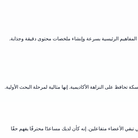
إن ميزة الملخص من Musely لا تقدر بثمن. تساعدني على استيعاب المفاهيم الرئيسية بسرعة وإنشاء ملخصات محتوى دقيقة وجذابة.
حافظ على النزاهة الأكاديمية. إنها مثالية لمرحلة البحث الأولية.
شاء أدلة النقاش وملخصات الفصول التي تبقي الأعضاء متفاعلين. إنه كأن لديك مساعدًا محترفًا يفهم حقًا