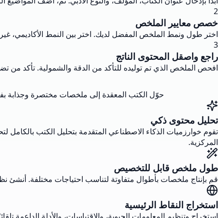
ابدأ بإدخال عنوان الكتاب، المؤلف، والنوع الأدبي. ثم، أضف المواضيع 
2
خصص معايير الملخص
اختر طول ونمط الملخص المفضل لديك. اختر بين النمط الأكاديمي، غير 
3
راجع واصقل المحتوى الناتج
افحص الملخص الذي تم توليده للتأكد من الدقة والشمولية. تأكد من تضم
حوّل الكتب المعقدة إلى ملخصات مختصرة وجذابة بفضل
تحليل محتوى ذكي
تقوم خوارزميات الذكاء الاصطناعي المتقدمة بتحليل الكتب بالكامل لتح
المركزية.
طول ملخص قابل للتخصيص
قم بإنتاج ملخصات بأطوال متفاوتة لتناسب احتياجات مختلفة. أنشئ نظ
استخراج النقاط الرئيسية
استخراج وتنظيم المعلومات الحيوية، والاقتباسات، والأدلة الداعمة تلقائ