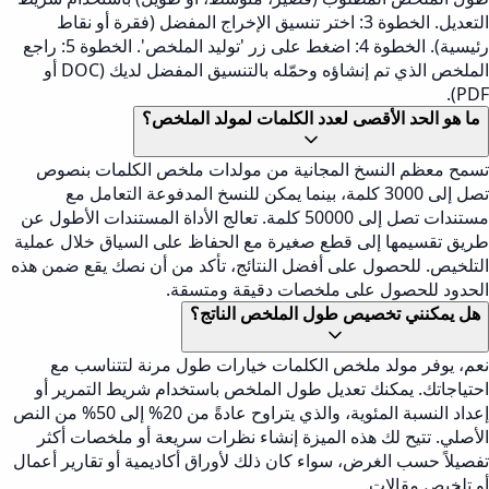
التعديل. الخطوة 3: اختر تنسيق الإخراج المفضل (فقرة أو نقاط
رئيسية). الخطوة 4: اضغط على زر 'توليد الملخص'. الخطوة 5: راجع
الملخص الذي تم إنشاؤه وحمّله بالتنسيق المفضل لديك (DOC أو
PDF).
ما هو الحد الأقصى لعدد الكلمات لمولد الملخص؟
تسمح معظم النسخ المجانية من مولدات ملخص الكلمات بنصوص
تصل إلى 3000 كلمة، بينما يمكن للنسخ المدفوعة التعامل مع
مستندات تصل إلى 50000 كلمة. تعالج الأداة المستندات الأطول عن
طريق تقسيمها إلى قطع صغيرة مع الحفاظ على السياق خلال عملية
التلخيص. للحصول على أفضل النتائج، تأكد من أن نصك يقع ضمن هذه
الحدود للحصول على ملخصات دقيقة ومتسقة.
هل يمكنني تخصيص طول الملخص الناتج؟
نعم، يوفر مولد ملخص الكلمات خيارات طول مرنة لتتناسب مع
احتياجاتك. يمكنك تعديل طول الملخص باستخدام شريط التمرير أو
إعداد النسبة المئوية، والذي يتراوح عادةً من 20% إلى 50% من النص
الأصلي. تتيح لك هذه الميزة إنشاء نظرات سريعة أو ملخصات أكثر
تفصيلاً حسب الغرض، سواء كان ذلك لأوراق أكاديمية أو تقارير أعمال
أو تلخيص مقالات.