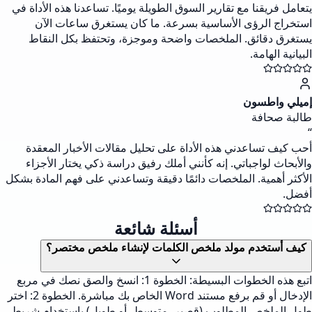
يتعامل فريقنا مع تقارير السوق الطويلة يوميًا. تساعدنا هذه الأداة في
استخراج الرؤى الأساسية بسرعة. ما كان يستغرق ساعات الآن
يستغرق دقائق. الملخصات واضحة وموجزة، وتحتفظ بكل النقاط
البيانية الهامة.
إميلي واطسون
طالبة صحافة
“
أحب كيف تساعدني هذه الأداة على تحليل مقالات الأخبار المعقدة
والأبحاث لواجباتي. إنه كأنني أملك رفيق دراسة ذكي يختار الأجزاء
الأكثر أهمية. الملخصات دائمًا دقيقة وتساعدني على فهم المادة بشكل
أفضل.
أسئلة شائعة
كيف أستخدم مولد ملخص الكلمات لإنشاء ملخص مختصر؟
اتبع هذه الخطوات البسيطة: الخطوة 1: انسخ والصق نصك في مربع
الإدخال أو قم برفع مستند Word الخاص بك مباشرة. الخطوة 2: اختر
طول الملخص المطلوب (قصير، متوسط، أو طويل) باستخدام شريط