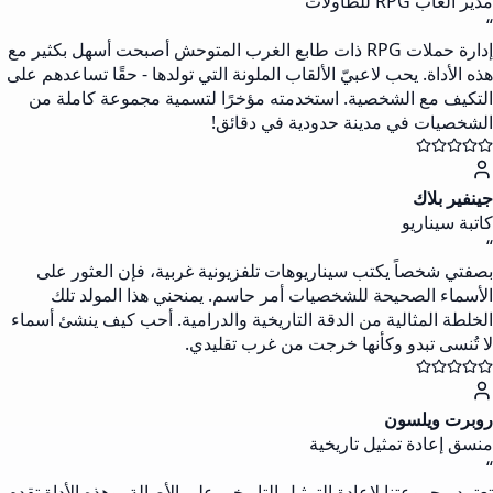
مدير ألعاب RPG للطاولات
“
إدارة حملات RPG ذات طابع الغرب المتوحش أصبحت أسهل بكثير مع
هذه الأداة. يحب لاعبيّ الألقاب الملونة التي تولدها - حقًا تساعدهم على
التكيف مع الشخصية. استخدمته مؤخرًا لتسمية مجموعة كاملة من
الشخصيات في مدينة حدودية في دقائق!
جينفير بلاك
كاتبة سيناريو
“
بصفتي شخصاً يكتب سيناريوهات تلفزيونية غربية، فإن العثور على
الأسماء الصحيحة للشخصيات أمر حاسم. يمنحني هذا المولد تلك
الخلطة المثالية من الدقة التاريخية والدرامية. أحب كيف ينشئ أسماء
لا تُنسى تبدو وكأنها خرجت من غرب تقليدي.
روبرت ويلسون
منسق إعادة تمثيل تاريخية
“
تعتمد مجموعتنا لإعادة التمثيل التاريخي على الأصالة، وهذه الأداة تقدم