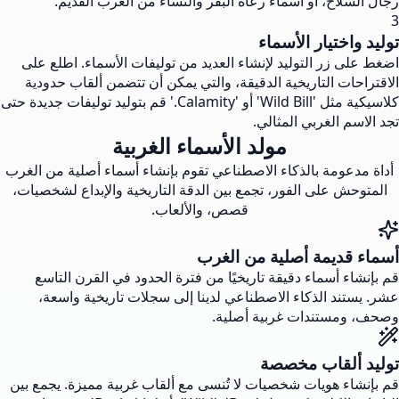
رجال السلاح، أو أسماء رعاة البقر والنساء من الغرب القديم.
3
توليد واختيار الأسماء
اضغط على زر التوليد لإنشاء العديد من توليفات الأسماء. اطلع على
الاقتراحات التاريخية الدقيقة، والتي يمكن أن تتضمن ألقاب حدودية
كلاسيكية مثل 'Wild Bill' أو 'Calamity.' قم بتوليد توليفات جديدة حتى
تجد الاسم الغربي المثالي.
مولد الأسماء الغربية
أداة مدعومة بالذكاء الاصطناعي تقوم بإنشاء أسماء أصلية من الغرب
المتوحش على الفور، تجمع بين الدقة التاريخية والإبداع لشخصيات،
قصص، والألعاب.
أسماء قديمة أصلية من الغرب
قم بإنشاء أسماء دقيقة تاريخيًا من فترة الحدود في القرن التاسع
عشر. يستند الذكاء الاصطناعي لدينا إلى سجلات تاريخية واسعة،
وصحف، ومستندات غربية أصلية.
توليد ألقاب مخصصة
قم بإنشاء هويات شخصيات لا تُنسى مع ألقاب غربية مميزة. يجمع بين