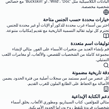
البادئات الكلاسيكية مثل 'Wild'، 'Doc'، أو 'Buckskin' مع خصائص
شخصية مخصصة.
خيارات محددة حسب الجنس متاحة
اختر بين أسماء غرب محددة للذكور أو الإناث أو غير محددة للجنس.
تحترم كل توليد تقاليد التسمية التاريخية مع تقديم إمكانيات متنوعة.
توليفات اسم متعددة
قم بإنشاء العديد من متغيرات الأسماء على الفور. مثالي لإنشاء
مجموعة كاملة من الشخصيات للقصص، والألعاب، أو مغامرات اللعب
التمثيلي.
دقة تاريخية مضمونة
كل عنصر من اسم مستمد من سجلات أصلية من فترة الحدود. يضمن
الأصالة مع الحفاظ على الطابع الملون للغرب القديم.
دعم الكتابة الإبداعية
مثالي للمؤلفين، كتاب السيناريو، ومطوري الألعاب. يخلق أسماء
شخصيات فريدة تلتقط روح ودراما الحدود الأمريكية.