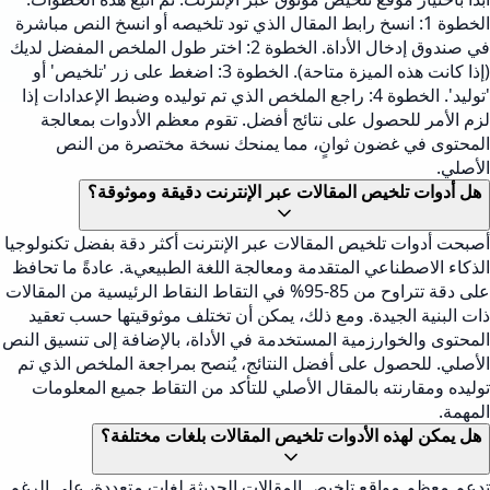
الخطوة 1: انسخ رابط المقال الذي تود تلخيصه أو انسخ النص مباشرة
في صندوق إدخال الأداة. الخطوة 2: اختر طول الملخص المفضل لديك
(إذا كانت هذه الميزة متاحة). الخطوة 3: اضغط على زر 'تلخيص' أو
'توليد'. الخطوة 4: راجع الملخص الذي تم توليده وضبط الإعدادات إذا
لزم الأمر للحصول على نتائج أفضل. تقوم معظم الأدوات بمعالجة
المحتوى في غضون ثوانٍ، مما يمنحك نسخة مختصرة من النص
الأصلي.
هل أدوات تلخيص المقالات عبر الإنترنت دقيقة وموثوقة؟
أصبحت أدوات تلخيص المقالات عبر الإنترنت أكثر دقة بفضل تكنولوجيا
الذكاء الاصطناعي المتقدمة ومعالجة اللغة الطبيعية. عادةً ما تحافظ
على دقة تتراوح من 85-95% في التقاط النقاط الرئيسية من المقالات
ذات البنية الجيدة. ومع ذلك، يمكن أن تختلف موثوقيتها حسب تعقيد
المحتوى والخوارزمية المستخدمة في الأداة، بالإضافة إلى تنسيق النص
الأصلي. للحصول على أفضل النتائج، يُنصح بمراجعة الملخص الذي تم
توليده ومقارنته بالمقال الأصلي للتأكد من التقاط جميع المعلومات
المهمة.
هل يمكن لهذه الأدوات تلخيص المقالات بلغات مختلفة؟
تدعم معظم مواقع تلخيص المقالات الحديثة لغات متعددة، على الرغم