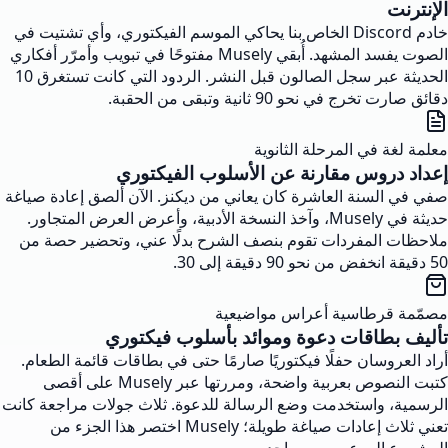
الإنترنت
خادم Discord الخاص بنا يحاكي الموسم الفيكتوري، وأي تشتيت في
الصوت يفسد المشهد. أُبقي Musely مفتوحًا في تبويب وأمرّر أفكاري
الحديثة عبر سجل الصالون قبل النشر. الردود التي كانت تستغرق 10
دقائق صارت تخرج في نحو 90 ثانية وتبقى من الحقبة.
معلمة لغة في المرحلة الثانوية
إعداد دروس مقارنة عن الأسلوب الفيكتوري
صفي في السنة العاشرة كان يعاني من ديكنز. الآن ألصق إعادة صياغة
حديثة في Musely، وآخذ النسخة الأدبية، وأعرض العرض المتجاور.
ملاحظات المفردات تقوم بنصف الشرح بدلًا عني، وتحضير حصة من
50 دقيقة انخفض من نحو 90 دقيقة إلى 30.
مصمّمة قرطاسية أعراس مواضيعية
تأليف بطاقات دعوة وموائد بأسلوب فيكتوري
أراد العروسان حفلًا فيكتوريًا صارمًا حتى في بطاقات قائمة الطعام.
كتبت النصوص بعربية واضحة، ومررتها عبر Musely على أقصى
الرسمية، واستخدمت وضع الرسالة للدعوة. ثلاث جولات مراجعة كانت
تعني ثلاث إعادات صياغة طويلة؛ Musely اختصر هذا الجزء من