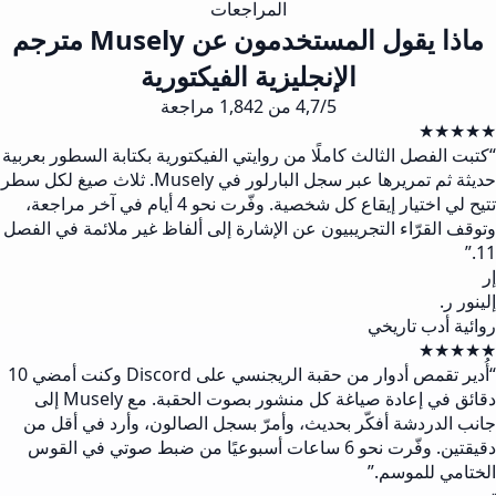
المراجعات
ماذا يقول المستخدمون عن Musely مترجم
الإنجليزية الفيكتورية
4,7/5 من 1,842 مراجعة
★★★★★
“
كتبت الفصل الثالث كاملًا من روايتي الفيكتورية بكتابة السطور بعربية
حديثة ثم تمريرها عبر سجل البارلور في Musely. ثلاث صيغ لكل سطر
تتيح لي اختيار إيقاع كل شخصية. وفّرت نحو 4 أيام في آخر مراجعة،
وتوقف القرّاء التجريبيون عن الإشارة إلى ألفاظ غير ملائمة في الفصل
”
11.
إر
إلينور ر.
روائية أدب تاريخي
★★★★★
“
أُدير تقمص أدوار من حقبة الريجنسي على Discord وكنت أمضي 10
دقائق في إعادة صياغة كل منشور بصوت الحقبة. مع Musely إلى
جانب الدردشة أفكّر بحديث، وأمرّ بسجل الصالون، وأرد في أقل من
دقيقتين. وفّرت نحو 6 ساعات أسبوعيًا من ضبط صوتي في القوس
الختامي للموسم.
”