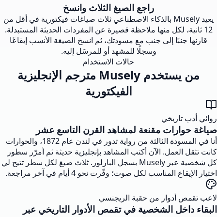
راجع الصيغ الثلاث وانسخ
يعيد Musely بالذكاء الاصطناعي ثلاث صياغات فيكتورية في أقل من
12 ثانية، لكل منها ملاحظة قصيرة عن المفردات الحديثة المستبدلة.
قارنها جنبًا إلى جنب مع مسودتك، ثم انسخ الصيغة الأنسب إيقاعًا
وسجلًا للمشهد أو للمرسَل إليه.
حالات الاستخدام
من يستخدم Musely مترجم الإنجليزية
الفيكتورية
روائي أدب تاريخي
صياغة حوارات مقنعة لمشاهد القرن التاسع عشر
أنا في المسودة الثالثة من رواية تدور في لندن عام 1872، والحوارات
كانت تثقل العمل. الآن أكتب المشاهد بإنجليزية حديثة ثم أمرّر سطور
كل شخصية عبر Musely بسجل البارلور. ثلاث صيغ لكل سطر تتيح لي
اختيار الإيقاع المناسب لكل صوت؛ وفّرت نحو 4 أيام في آخر مراجعة.
لاعب تقمص أدوار من حقبة الريجنسي
البقاء داخل الشخصية في تقمص الأدوار التاريخي عبر