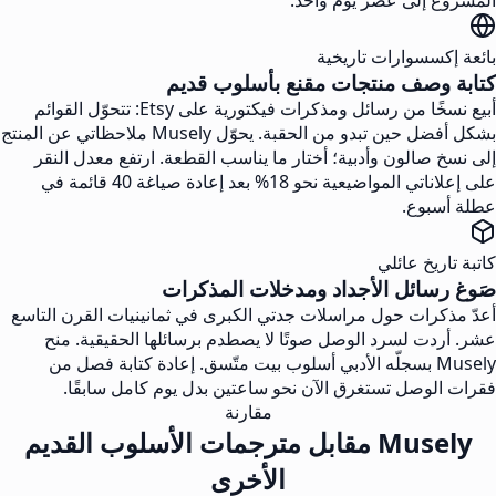
المشروع إلى عصر يوم واحد.
بائعة إكسسوارات تاريخية
كتابة وصف منتجات مقنع بأسلوب قديم
أبيع نسخًا من رسائل ومذكرات فيكتورية على Etsy: تتحوّل القوائم
بشكل أفضل حين تبدو من الحقبة. يحوّل Musely ملاحظاتي عن المنتج
إلى نسخ صالون وأدبية؛ أختار ما يناسب القطعة. ارتفع معدل النقر
على إعلاناتي المواضيعية نحو 18% بعد إعادة صياغة 40 قائمة في
عطلة أسبوع.
كاتبة تاريخ عائلي
صَوغ رسائل الأجداد ومدخلات المذكرات
أعدّ مذكرات حول مراسلات جدتي الكبرى في ثمانينيات القرن التاسع
عشر. أردت لسرد الوصل صوتًا لا يصطدم برسائلها الحقيقية. منح
Musely بسجلّه الأدبي أسلوب بيت متّسق. إعادة كتابة فصل من
فقرات الوصل تستغرق الآن نحو ساعتين بدل يوم كامل سابقًا.
مقارنة
Musely مقابل مترجمات الأسلوب القديم
الأخرى