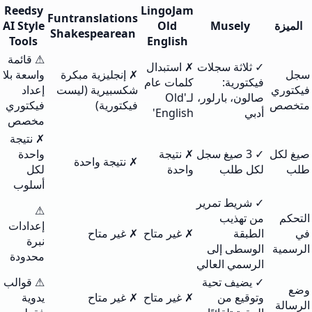
Reedsy
LingoJam
Funtranslations
الميزة
Musely
Old
AI Style
Shakespearean
Tools
English
⚠ قائمة
✓ ثلاثة سجلات
✗ استبدال
سجل
✗ إنجليزية مبكرة
واسعة بلا
فيكتورية:
كلمات عام
فيكتوري
شكسبيرية (ليست
إعداد
صالون، بارلور،
لـ'Old
متخصص
فيكتورية)
فيكتوري
أدبي
English'
مخصص
✗ نتيجة
صيغ لكل
✓ 3 صيغ سجل
✗ نتيجة
واحدة
✗ نتيجة واحدة
طلب
لكل طلب
واحدة
لكل
أسلوب
✓ شريط تمرير
⚠
التحكم
من تهذيب
إعدادات
في
الطبقة
✗ غير متاح
✗ غير متاح
نبرة
الرسمية
الوسطى إلى
محدودة
الرسمي العالي
✓ يضيف تحية
⚠ قوالب
وضع
وتوقيع من
✗ غير متاح
✗ غير متاح
يدوية
الرسالة