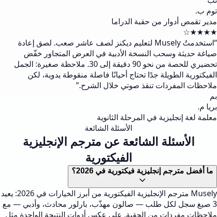
تب
توم ب.
مدير تقمص أدوار من حقبة الدراما
★★★★☆
“
استخدمتُ Musely لتعليم ديكنز لصف عاشر صعب. لصق إعادة
صياغة حديثة وسحب النسخة الأدبية في العرض المتجاور خفّض
تحضيري للحصة من نحو 90 دقيقة إلى 30. ملاحظة صغيرة: الجمل
الفيكتورية الطويلة جدًا تحتاج أحيانًا فاصلة منقوطة يدوية، لكن
ملاحظات المفردات تنقذ صوتي خلال الشرح.
”
بم
بريا م.
معلمة لغة إنجليزية في المرحلة الثانوية
الأسئلة الشائعة
الأسئلة الشائعة عن مترجم الإنجليزية
الفيكتورية
ما أفضل مترجم إنجليزية فيكتورية في 2026؟
Musely مترجم الإنجليزية الفيكتورية من أبرز الخيارات في 2026: يعيد
3 صيغ سجل لكل طلب — صالون مهذّب، بارلور محادث، وأدبي — مع
ملاحظات مفردات من الحقبة. على عكس أدوات النتيجة الواحدة مثل