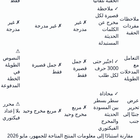
الحقبة تلقائيًا
فقط
✓ ملاحظة
قصيرة لكل
ملاحظات
مخرج عن
✗ غير
✗ غير
مفردات
✗ غير مدرجة
الكلمات
مدرجة
مدرجة
الحقبة
الحديثة
المستبدلة
⚠
التعامل
النصوص
✓ اختُبر حتى
✗ جمل
مع
✗ جمل قصيرة
الطويلة
3000 حرف
قصيرة
المدخلات
فقط
في
لكل طلب
فقط
الطويلة
الخطة
المدفوعة
✓ محاذاة
عرض
سطر بسطر
⚠ محرر
تحرير
بين المسودة
✗ مربع
✗ مربع مخرج وحيد
بلا إعداد
جنبًا إلى
الحديثة
مخرج وحيد
فيكتوري
جنب
والمخرج
الفيكتوري
مقارنة استنادًا إلى معلومات المنتج المتاحة للجمهور، مايو 2026