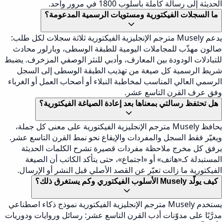
الحديثة إلى رسالة كاملة بأسلوب 1800 في مرور واحد.
ما السجلات الفيكتورية ومستويات الرسمية المدعومة؟
يدعم Musely مترجم الإنجليزية الفيكتورية ثلاثة سجلات لكل طلب:
صالون مهذّب للمجاملات اليومية للطبقة الوسطى، وبارلور محادث
للتبادلات الودودة بين المعارف، وأدبي للنثر الوصفي المزخرف. يضبط
شريط الرسمية كل صيغة من تهذيب الطبقة الوسطى إلى السجل
الرسمي العالي المناسب لمخاطبة النبلاء أو أصحاب العمل أو الغرباء
وفق عرف القرن التاسع عشر.
هل تحتفظ رسالتي بمعناها بعد إعادة الصياغة الفيكتورية؟
يحافظ Musely مترجم الإنجليزية الفيكتورية على معنى كل جملة،
ويغيّر فقط السجل والمفردات والإيقاع نحو نمط القرن التاسع عشر.
يرفق كل مخرج ملاحظة مفردات قصيرة تشرح الكلمات الحديثة
المستبدلة كـ«هاتف» أو «اجتماع»، حتى يتأكد الكاتب أن الصيغة
الفيكتورية ما زالت تعبّر عن القصد الأصلي قبل النشر أو الإرسال.
كيف يولّد Musely الأسلوب الفيكتوري وكم يستغرق ذلك؟
يستخدم Musely مترجم الإنجليزية الفيكتورية نموذج ذكاء اصطناعي
مدرَّبًا على مدوّنات أدب القرن التاسع عشر: رسائل وروايات ودوريات