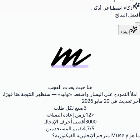
ذكاء اصطناعي أذكى
أفضل النتائج
إنشاء
هنا حيث يحدث العجب
املأ النموذج على اليسار واضغط «توليد» — ستظهر النتيجة هنا فورًا.
آخر تحديث في
20 مايو 2026
3
صيغ لكل طلب
<12ث
زمن إعادة الصياغة
3000
أقصى أحرف الإدخال
4,7/5
تقييم المستخدمين
ما هو Musely مترجم الإنجليزية الفيكتورية؟