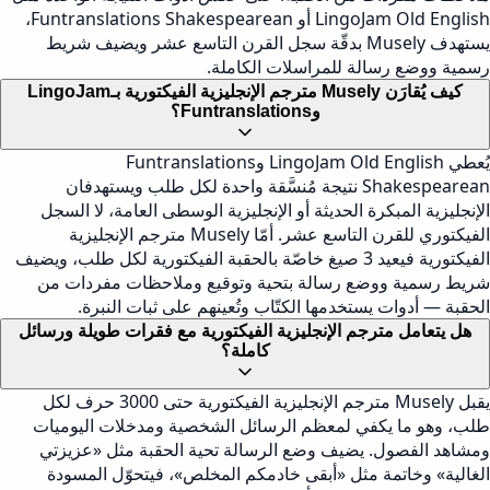
LingoJam Old English أو Funtranslations Shakespearean،
يستهدف Musely بدقّة سجل القرن التاسع عشر ويضيف شريط
رسمية ووضع رسالة للمراسلات الكاملة.
كيف يُقارَن Musely مترجم الإنجليزية الفيكتورية بـLingoJam
وFuntranslations؟
يُعطي LingoJam Old English وFuntranslations
Shakespearean نتيجة مُنسَّقة واحدة لكل طلب ويستهدفان
الإنجليزية المبكرة الحديثة أو الإنجليزية الوسطى العامة، لا السجل
الفيكتوري للقرن التاسع عشر. أمّا Musely مترجم الإنجليزية
الفيكتورية فيعيد 3 صيغ خاصّة بالحقبة الفيكتورية لكل طلب، ويضيف
شريط رسمية ووضع رسالة بتحية وتوقيع وملاحظات مفردات من
الحقبة — أدوات يستخدمها الكتّاب وتُعينهم على ثبات النبرة.
هل يتعامل مترجم الإنجليزية الفيكتورية مع فقرات طويلة ورسائل
كاملة؟
يقبل Musely مترجم الإنجليزية الفيكتورية حتى 3000 حرف لكل
طلب، وهو ما يكفي لمعظم الرسائل الشخصية ومدخلات اليوميات
ومشاهد الفصول. يضيف وضع الرسالة تحية الحقبة مثل «عزيزتي
الغالية» وخاتمة مثل «أبقى خادمكم المخلص»، فيتحوّل المسودة