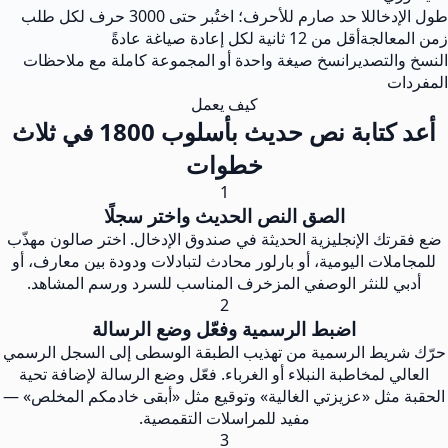
طول الإدخال
لا حد صارم للأحرف؛ اختُبر حتى 3000 حرف لكل طلب
زمن المعالجة
أقل من 12 ثانية لكل إعادة صياغة عادةً
النسخ والتصدير
انسخ صيغة واحدة أو المجموعة كاملة مع ملاحظات
المفردات
كيف يعمل
أعد كتابة نص حديث بأسلوب 1800 في ثلاث
خطوات
1
الصق النص الحديث واختر سجلًا
ضع فقرتك الإنجليزية الحديثة في صندوق الإدخال. اختر صالون مهذّب
للمجاملات اليومية، أو بارلور محادث لتبادلات ودودة بين معارف، أو
أدبي للنثر الوصفي المزخرف المناسب للسرد ورسم المشاهد.
2
اضبط الرسمية وفعّل وضع الرسالة
حرّك شريط الرسمية من تهذيب الطبقة الوسطى إلى السجل الرسمي
العالي لمخاطبة النبلاء أو الغرباء. فعّل وضع الرسالة لإضافة تحية
الحقبة مثل «عزيزتي الغالية» وتوقيع مثل «أبقى خادمكم المخلص» —
مفيد للمراسلات التقمصية.
3