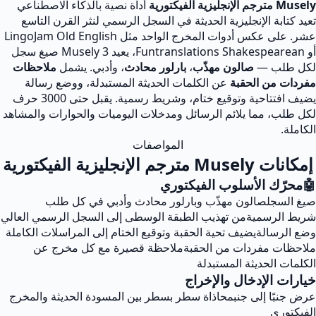
Musely مترجم الإنجليزية الفيكتورية
أداة نصية بالذكاء الاصطناعي
تعيد كتابة الإنجليزية الحديثة في السجل الرسمي لنثر القرن التاسع
عشر. على عكس أدوات المخرج الواحد مثل LingoJam Old English
أو Funtranslations Shakespearean، يعيد Musely 3 صيغ سجل
لكل طلب —
صالون مهذّب
،
بارلور محادث
، وأدبي. يشمل
ملاحظات
مفردات من الحقبة
عن الكلمات الحديثة المستبدلة، ووضع رسالة
يضيف افتتاحية وتوقيع ختام، وشريط رسمية. يقبل حتى 3000 حرف
لكل طلب، مما يلائم الرسائل ومدخلات اليوميات والحوارات والمشاهد
الكاملة.
المواصفات
إمكانات Musely مترجم الإنجليزية الفيكتورية
🤖
محرّك الأسلوب الفيكتوري
صيغ السجل
صالون مهذّب وبارلور محادث وأدبي في كل طلب
شريط الرسمية
من تهذيب الطبقة الوسطى إلى السجل الرسمي العالي
وضع الرسالة
يضيف تحية الحقبة وتوقيع الختام إلى المراسلات الكاملة
ملاحظات مفردات من الحقبة
ملاحظة قصيرة مع كل مخرج عن
الكلمات الحديثة المستبدلة
خيارات الإدخال والإخراج
عرض جنبًا إلى جنب
محاذاة سطر بسطر بين المسودة الحديثة والمخرج
الفيكتوري