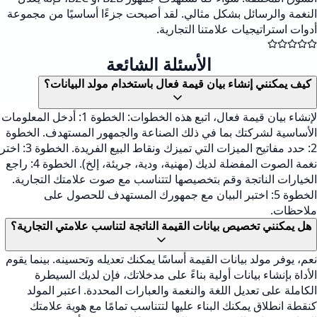
النغمة والرسائل بشكل مثالي. لقد أصبحت جزءًا أساسيًا من مجموعة
أدوات استراتيجيات علامتنا التجارية.
الأسئلة الشائعة
كيف يمكنني إنشاء بيان قيمة فعال باستخدام مولد البيانات؟
لإنشاء بيان قيمة فعال، اتبع هذه الخطوات: الخطوة 1: أدخل المعلومات
الأساسية لشركتك بما في ذلك الصناعة والجمهور المستهدف. الخطوة
2: حدد مفاتيح الميزات التي تميزك ونقاط البيع الفريدة. الخطوة 3: اختر
نغمة الصوت المفضلة لديك (مهنية، ودية، جريئة، إلخ). الخطوة 4: راجع
الخيارات الناتجة وقم بتخصيصها لتتناسب مع صوت علامتك التجارية.
الخطوة 5: اختبر البيان مع جمهورك المستهدف للحصول على
ملاحظات.
هل يمكنني تخصيص بيانات القيمة الناتجة لتناسب علامتي التجارية؟
نعم، يوفر مولد بيانات القيمة أساسًا يمكنك تعديله وتحسينه. بينما يقوم
الأداة بإنشاء بيانات أولية بناءً على مدخلاتك، فإن لديك السيطرة
الكاملة على تعديل اللغة والنغمة والعبارات المحددة. اعتبر المولد
كنقطة انطلاق يمكنك البناء عليها لتتناسب تمامًا مع هوية علامتك