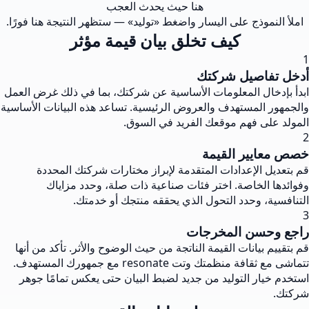
هنا حيث يحدث العجب
املأ النموذج على اليسار واضغط «توليد» — ستظهر النتيجة هنا فورًا.
كيف تخلق بيان قيمة مؤثر
1
أدخل تفاصيل شركتك
ابدأ بإدخال المعلومات الأساسية عن شركتك، بما في ذلك غرض العمل
والجمهور المستهدف والعروض الرئيسية. تساعد هذه البيانات الأساسية
المولد على فهم موقعك الفريد في السوق.
2
خصص معايير القيمة
قم بتعديل الإعدادات المتقدمة لإبراز مختارات شركتك المحددة
وفوائدها الخاصة. اختر فئات صناعية ذات صلة، وحدد مزاياك
التنافسية، وحدد التحول الذي يحققه منتجك أو خدمتك.
3
راجع وحسن المخرجات
قم بتقييم بيانات القيمة الناتجة من حيث الوضوح والأثر. تأكد من أنها
تتماشى مع ثقافة منظمتك وتت resonate مع جمهورك المستهدف.
استخدم خيار التوليد من جديد لضبط البيان حتى يعكس تمامًا جوهر
شركتك.