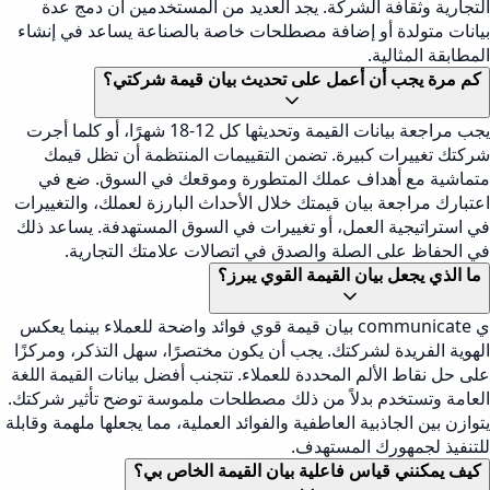
التجارية وثقافة الشركة. يجد العديد من المستخدمين أن دمج عدة
بيانات متولدة أو إضافة مصطلحات خاصة بالصناعة يساعد في إنشاء
المطابقة المثالية.
كم مرة يجب أن أعمل على تحديث بيان قيمة شركتي؟
يجب مراجعة بيانات القيمة وتحديثها كل 12-18 شهرًا، أو كلما أجرت
شركتك تغييرات كبيرة. تضمن التقييمات المنتظمة أن تظل قيمك
متماشية مع أهداف عملك المتطورة وموقعك في السوق. ضع في
اعتبارك مراجعة بيان قيمتك خلال الأحداث البارزة لعملك، والتغييرات
في استراتيجية العمل، أو تغييرات في السوق المستهدفة. يساعد ذلك
في الحفاظ على الصلة والصدق في اتصالات علامتك التجارية.
ما الذي يجعل بيان القيمة القوي يبرز؟
ي communicate بيان قيمة قوي فوائد واضحة للعملاء بينما يعكس
الهوية الفريدة لشركتك. يجب أن يكون مختصرًا، سهل التذكر، ومركزًا
على حل نقاط الألم المحددة للعملاء. تتجنب أفضل بيانات القيمة اللغة
العامة وتستخدم بدلاً من ذلك مصطلحات ملموسة توضح تأثير شركتك.
يتوازن بين الجاذبية العاطفية والفوائد العملية، مما يجعلها ملهمة وقابلة
للتنفيذ لجمهورك المستهدف.
كيف يمكنني قياس فاعلية بيان القيمة الخاص بي؟