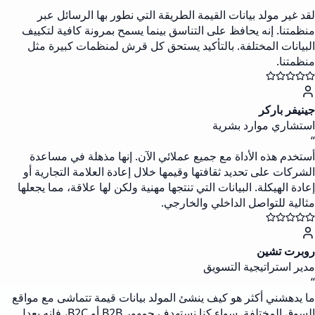
لقد غير مولد بيانات القيمة الطريقة التي نطور بها الرسائل عبر
منظمتنا. إنه يحافظ على التناسق بينما يسمح بمرونة كافية لتكييف
البيانات المختلفة. بالتأكيد يستحق كل قرش لمنظمات كبيرة مثل
منظمتنا.
جينيفر باركر
استشاري موارد بشرية
“
أستخدم هذه الأداة مع جميع عملائي الآن. إنها مذهلة في مساعدة
الشركات على تحديد ثقافتها وقيمها خلال إعادة العلامة التجارية أو
إعادة الهيكلة. البيانات التي تنتجها مهنية ولكن لها علاقة، مما يجعلها
مثالية للتواصل الداخلي والخارجي.
روبرت تشين
مدير استراتيجية التسويق
“
ما يدهشني أكثر هو كيف ينشئ المولد بيانات قيمة تتماشى مع مواقع
السوق المختلفة. سواء كنا نستهدف جمهور B2B أو B2C، فإنه يعدل