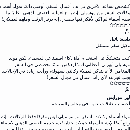
كشخص يساعد الآخرين في بدء أعمال السفر، أوصي دائمًا بمولد أسماء
وكالات السفر من موسيلي. إنه رائع لعملية العصف الذهني وغالبًا ما
يقدم أسماء لم أكن لأفكر فيها بنفسي. إنه يوفر الوقت وملهم لعملائي!
دايفيد باتيل
وكيل سفر مستقل
“
كنت متشككًا في استخدام أداة ذكاء اصطناعي للاسماء، لكن مولد
موسيلي أبهرني. أعطاني اسمًا يعكس تمامًا تخصصي في السفر
المغامر. الآن، يتذكر العملاء وكالتي بسهولة، ورأيت زيادة في الإحالات.
يجب تجربته لأي رائد أعمال في مجال السفر!
ليزا مورايس
أخصائية علاقات عامة في مجلس السياحة
“
مولد أسماء وكالات السفر من موسيلي ليس مفيدًا فقط للوكالات - إنه
رائع أيضًا لإنشاء أسماء حملات جذابة! نستخدمه للعصف الذهني لأسماء
العروض الموسمية والفعاليات. إنه بديهي وسريع ويمنحنا دائمًا العديد