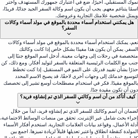
نموك المستقبلي. أخيرًا، ضع في اعتبارك جمهورك المستهدف واختر
اسمًا يتناغم معهم. يجب أن يكون اسم وكالة السفر الجيد جذابًا، فريدًا،
ويمثل شخصية علامتك التجارية وعروضك.
هل يمكنني استخدام أسماء محددة بالموقع في مولد أسماء وكالات
السفر؟
نعم، يمكنك استخدام أسماء محددة بالموقع في مولد أسماء وكالات
السفر. يمكن أن يكون هذا مفيدًا بشكل خاص إذا كانت وكالتك
متخصصة في رحلات إلى وجهات معينة. أدخل اسم الموقع جنبًا إلى
جنب مع الكلمات الرئيسية المتعلقة بالسفر لتوليد أفكار. ومع ذلك، كن
حذرًا بشأن تقييد قدرتك على النمو في المستقبل. إذا كنت تخطط
لتوسيع خدماتك إلى وجهات أخرى لاحقًا، قد يصبح الاسم المحدد
بالموقع مقيدًا. فكر في استخدام مصطلحات أوسع تشير إلى تخصصك
دون أن تكون مقيدة جدًا.
كيف أتأكد من أن اسم وكالتي للسفر الذي تم إنشاؤه فريد؟
لضمان أن اسم وكالتك للسفر الذي تم إنشاؤه فريد، ابدأ من خلال
إجراء بحث شامل عبر الإنترنت. تحقق من منصات الوسائط الاجتماعية،
أدلة الأعمال، وقواعد بيانات العلامات التجارية. استخدم أفكار الأسماء
المولدة كنقطة انطلاق واعتبر تعديلها قليلاً لزيادة تميزها. اجمع بين