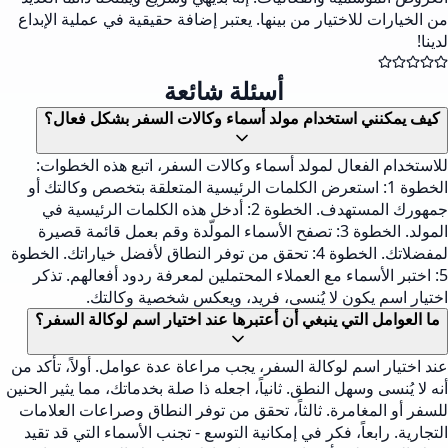
من الخيارات للاختيار من بينها. يعتبر إضافة حقيقية في عملية الإبداع
لدينا!
أسئلة شائعة
كيف يمكنني استخدام مولد أسماء وكالات السفر بشكل فعال؟
للاستخدام الفعال لمولد أسماء وكالات السفر، اتبع هذه الخطوات:
الخطوة 1: استعرض الكلمات الرئيسية المتعلقة بتخصص وكالتك أو
جمهورك المستهدف. الخطوة 2: أدخل هذه الكلمات الرئيسية في
المولد. الخطوة 3: تصفح الأسماء المولّدة وقم بعمل قائمة قصيرة
لمفضلاتك. الخطوة 4: تحقق من توفر النطاق لأفضل خياراتك. الخطوة
5: اختبر الأسماء مع العملاء المحتملين لمعرفة ردود أفعالهم. تذكر
اختيار اسم يكون لا يُنسى، فريد، ويعكس شخصية وكالتك.
ما العوامل التي ينبغي أن أعتبرها عند اختيار اسم لوكالة السفر؟
عند اختيار اسم لوكالة السفر، يجب مراعاة عدة عوامل. أولاً، تأكد من
أنه لا يُنسى وسهل النطق. ثانياً، اجعله ذا صلة بخدماتك، مما يثير الحنين
للسفر أو المغامرة. ثالثاً، تحقق من توفر النطاق وصراعات العلامات
التجارية. رابعاً، فكر في إمكانية التوسع - تجنب الأسماء التي قد تقيد