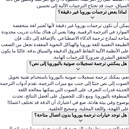
السياق، حيث قد تحتاج الترجمات الآلية إلى تحسين.
لماذا بعض ترجمات يوروبا غير دقيقة؟
يمكن أن تكون ترجمات يوروبا غير دقيقة لأنها تُعتبر لغة منخفضة
الموارد في الترجمة الرقمية. وهذا يعني أن هناك بيانات تدريب محدودة
متاحة لنماذج ترجمة الذكاء الاصطناعي. بالإضافة إلى ذلك، فإن
الطبيعة النغمية للغة يوروبا والهياكل النحوية المعقدة تجعل من الصعب
على الأنظمة الآلية التقاط الفروق الدقيقة والسياق بدقة. غالبًا ما يكون
التحقق البشري ضروريًا للترجمات الهامة.
هل يمكنني ترجمة تسجيلات صوتية باليوروبا إلى نص؟
نعم، يمكنك ترجمة تسجيلات صوتية باليوروبا باستخدام تقنية تحويل
الصوت إلى نص جنبًا إلى جنب مع ميزات الترجمة. تقدم أدوات الترجمة
الحديثة قدرات التعرف على الصوت التي يمكنها معالجة اللغة
المنطوقة باليوروبا. ومع ذلك، للحصول على أفضل النتائج، تحدث
بوضوح وفي بيئة هادئة. ضع في اعتبارك أن الدقة قد تختلف اعتمادًا
على اللهجة، واللغة المحلية، وضجيج الخلفية.
هل توجد خيارات ترجمة يوروبا بدون اتصال متاحة؟
تقدم العديد من تطبيقات الترجمة قدرات ترجمة يوروبا بدون اتصال.