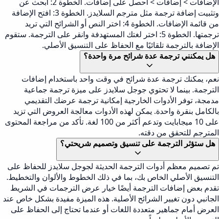
الإضافات > إضافات > احصل على إضافات. الخطوة 2: ابحث عن
وتثبيت إضافة ترجمة مثل مترجم السلايدز. الخطوة 3: افتح الإضافة
من قائمة الإضافات. الخطوة 4: اختر النص أو الشرائح التي تريد
ترجمتها. الخطوة 5: اختر لغتك المستهدفة وانقر على الترجمة. ستقوم
الإضافة بالترجمة تلقائيًا مع الحفاظ على التنسيق الأصلي.
هل يمكنني ترجمة عدة شرائح مرة واحدة؟
نعم، يمكنك ترجمة عدة شرائح في وقت واحد باستخدام إضافات
الترجمة. بينما لا تحتوي جوجل سلايدز على ميزة ترجمة جماعية
مدمجة، توفر الأدوات الخارجية إمكانية ترجمة عرضك التقديمي
بالكامل بنقرة واحدة. يمكن لهذه الأدوات معالجة العروض التي تزيد
على 10 ميجابايت وتدعم أكثر من 100 لغة. تأكد من مراجعة المحتوى
المترجم للتحقق من دقته.
هل ستؤثر الترجمة على تنسيق وتصميم شريحتي؟
تم تصميم معظم أدوات الترجمة الحديثة لجوجل سلايدز للحفاظ على
التنسيق الأصلي الخاص بك، بما في ذلك الخطوط والألوان والتخطيط.
تقدم بعض إضافات الترجمة أيضًا خيار عرض الترجمات في الشريط
الجانبي دون تغيير الشرائح الأصلية. هذه الميزة مفيدة بشكل خاص عند
العرض أمام جماهير متعددة اللغات أو عندما تحتاج إلى الحفاظ على