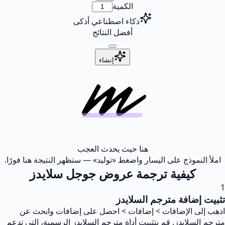
الكمية
ذكاء اصطناعي أذكى
أفضل النتائج
إنشاء
هنا حيث يحدث العجب
املأ النموذج على اليسار واضغط «توليد» — ستظهر النتيجة هنا فورًا.
كيفية ترجمة عروض جوجل سلايدز
1
تثبيت إضافة مترجم السلايدز
اذهب إلى الإضافات > إضافات > احصل على إضافات وابحث عن
مترجم السلايدز. قم بتثبيت أداة مترجم السلايدز الرسمية، التي تدعم