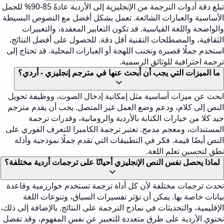
تبلغ دقة أدوات الترجمة من الإنجليزية إلى الأردية عادةً 85-90% للجمل
الأساسية والعبارات الشائعة. تعمل بشكل أفضل مع النصوص البسيطة
والواضحة واللغة القياسية. قد تكون التعابير المعقدة، والتعبيرات
الثقافية، والمصطلحات التقنية أقل دقة. للحصول على أفضل النتائج،
استخدم جملًا قصيرة وتجنب اللهجة أو العبارات المحلية. قد تحتاج إلى
ترجمة احترافية للوثائق الرسمية.
ما الميزات التي يجب أن أبحث عنها في مترجم إنجليزي - أردي؟
ابحث عن ميزات أساسية مثل إمكانية إدخال الصوت، ووظيفة تحويل
النص إلى كلام، ودعم وضع العمل غير المتصل. يجب أن يقدم مترجم
جيد كلا من خيارات الكتابة بالأردية والرومانية، وقدرات ترجمة
المستندات، ومعجم مدمج. تعتبر ترجمة الكاميرا للتعرف الفوري على
النص أيضًا قيمة. فكر في التطبيقات التي تقدم جملًا نموذجية وأدلة
نطق لتحسين تعلم اللغة.
لماذا يحصل نفس النص الإنجليزي أحيانًا على ترجمات أردية مختلفة؟
تحدث ترجمات مختلفة لأن كل أداة ترجمة تستخدم خوارزمية وقاعدة
بيانات خاصة بها. يمكن أن تؤثر تفسيرات السياق، وتنوعات اللغة
الإقليمية، والتحديثات في نماذج الترجمة على النتائج. بالإضافة إلى ذلك،
تحتوي الأردية على طرق متعددة للتعبير عن نفس المفهوم، وقد تفضل