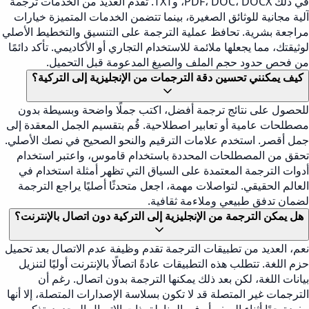
في ذلك PDF، DOC، DOCX، وTXT. تقدم العديد من الخدمات ترجمة
آلية مجانية للوثائق الصغيرة، بينما تتضمن الخدمات المتميزة خيارات
مراجعة بشرية. تحافظ عملية الترجمة على التنسيق والتخطيط الأصلي
لوثيقتك، مما يجعلها ملائمة للاستخدام التجاري أو الأكاديمي. تأكد دائمًا
من فحص حدود حجم الملف والصيغ المدعومة قبل التحميل.
كيف يمكنني تحسين دقة الترجمات من الإنجليزية إلى التركية؟
للحصول على نتائج ترجمة أفضل، اكتب جملًا واضحة وبسيطة بدون
مصطلحات عامية أو تعابير اصطلاحية. قُم بتقسيم الجمل المعقدة إلى
جمل أقصر. استخدم علامات الترقيم والنحو الصحيح في نصك الأصلي.
تحقق من المصطلحات المحددة باستخدام قاموس، واعتبر استخدام
أدوات الترجمة المعتمدة على السياق التي تظهر أمثلة استخدام في
العالم الحقيقي. لتواصلات مهمة، اجعل متحدثًا أصليًا يراجع الترجمة
لضمان تدفق طبيعي وملاءمة ثقافية.
هل يمكن الترجمة من الإنجليزية إلى التركية دون اتصال بالإنترنت؟
نعم، العديد من تطبيقات الترجمة تقدم وظيفة عدم الاتصال بعد تحميل
حزم اللغة. تتطلب هذه التطبيقات عادةً اتصالًا بالإنترنت أوليًا لتنزيل
بيانات اللغة، لكن بعد ذلك يمكنها الترجمة بدون اتصال. رغم أن
الترجمات غير المتصلة قد لا تكون بسلاسة الإصدارات المتصلة، إلا أنها