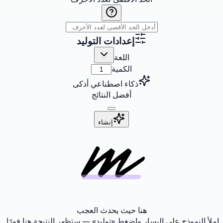
إعدادات التوليد
اللغة
الكمية
ذكاء اصطناعي أذكى
أفضل النتائج
إنشاء
هنا حيث يحدث العجب
املأ النموذج على اليسار واضغط «توليد» — ستظهر النتيجة هنا فورًا.