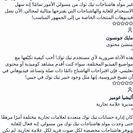
غير مولد هاشتاجات تيك توك من مسولي الأمور تمامًا! إنه سهل
الاستخدام للغاية والهاشتاجات التي يقترحها مثالية لمجالي. الآن تصل
فيديوهات المنتجات الخاصة بي إلى الجمهور المناسب!
مايك جونسون
منشئ محتوى
“
هذه الأداة ضرورية لأي مستخدم تيك توك! أحب كيفية تكيّفها مع
مواضيع الفيديو المختلفة. سواء كنت أقدم مشاهد كوميدية أو محتوى
تعليمي، فإن اقتراحات الهاشتاج دائمًا ذات صلة وتساعد فيديوهاتي في
أن تصبح فيروسية. إنها مثل وجود خبير تيك توك في جيبي!
أليشيا غوميز
مديرة علامة تجارية
“
كان إدارة حسابات تيك توك متعددة لعلامات تجارية مختلفة أمرًا مرهقًا
حتى وجدت مولد هاشتاجات تيك توك من مسولي. إنه فعال للغاية
ويوفر هاشتاجات مخصصة لكل صوت فريد لكل علامة تجارية. لم تكن