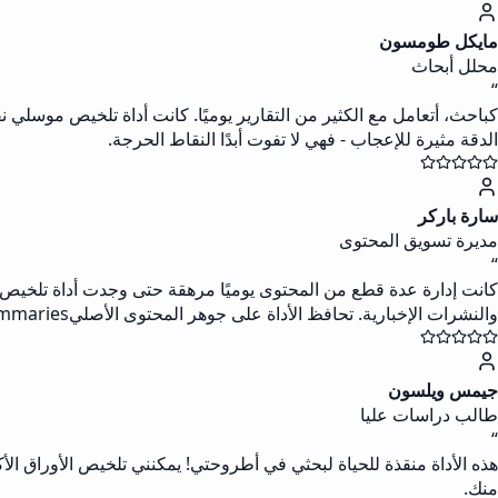
مايكل طومسون
محلل أبحاث
“
كباحث، أتعامل مع الكثير من التقارير يوميًا. كانت أداة تلخيص موسل
الدقة مثيرة للإعجاب - فهي لا تفوت أبدًا النقاط الحرجة.
سارة باركر
مديرة تسويق المحتوى
“
كانت إدارة عدة قطع من المحتوى يوميًا مرهقة حتى وجدت أداة تلخيص
والنشرات الإخبارية. تحافظ الأداة على جوهر المحتوى الأصليwhile delivering crisp summaries.
جيمس ويلسون
طالب دراسات عليا
“
هذه الأداة منقذة للحياة لبحثي في أطروحتي! يمكنني تلخيص الأوراق ال
منك.