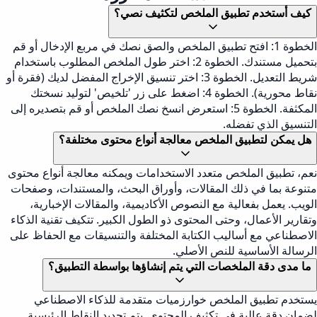
كيف أستخدم تطبيق الملخص لتكثيف نصي؟
الخطوة 1: افتح تطبيق الملخص والصق نصك في مربع الإدخال أو قم
بتحميل مستندك. الخطوة 2: اختر طول الملخص المطلوب باستخدام
شريط التعديل. الخطوة 3: اختر تنسيق الإخراج المفضل لديك (فقرة أو
نقاط محورية). الخطوة 4: اضغط على زر 'تلخيص' لتوليد نسختك
المكثفة. الخطوة 5: استعرض انسخ نصك الملخص أو قم بتصديره إلى
التنسيق الذي تفضله.
هل يمكن لتطبيق الملخص معالجة أنواع محتوى مختلفة؟
نعم، تطبيق الملخص متعدد الاستخدامات ويمكنه معالجة أنواع محتوى
متنوعة بما في ذلك المقالات، وأوراق البحث، والمستندات، وصفحات
الويب. يعمل بفعالية مع النصوص الأكاديمية، والمقالات الإخبارية،
وتقارير الأعمال، وحتى المحتوى ذو الطول الكبير. تتكيف تقنية الذكاء
الاصطناعي مع أساليب الكتابة المختلفة والتنسيقات مع الحفاظ على
الرسالة الأساسية للنص الأصلي.
ما مدى دقة الملخصات التي يتم إنشاؤها بواسطة التطبيق؟
يستخدم تطبيق الملخص خوارزميات متقدمة للذكاء الاصطناعي
لضمان دقة عالية في تكثيف المحتوى. يتم تحديد النقاط الرئيسية