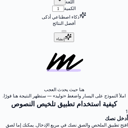
اللغة
الكمية
ذكاء اصطناعي أذكى
أفضل النتائج
إنشاء
هنا حيث يحدث العجب
املأ النموذج على اليسار واضغط «توليد» — ستظهر النتيجة هنا فورًا.
كيفية استخدام تطبيق تلخيص النصوص
1
أدخل نصك
افتح تطبيق الملخص والصق نصك في مربع الإدخال. يمكنك إما لصق