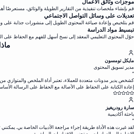
موجزات وثائق الأعمال
قم بإنشاء ملخصات تنفيذية من التقارير الطويلة والوثائق، مستعرضًا أهم 
تعديلات على وسائل التواصل الاجتماعي
قم بتلخيص وإعادة صياغة المحتوى الطويل إلى منشورات جذابة على وسائ
تبسيط مواد الدراسة
حوّل المحتوى التعليمي المعقد إلى نسخ أسهل للفهم مع الحفاظ على المف
ماذ
مايكل تومسون
مدير تسويق المحتوى
“
كشخص يدير مدونات متعددة للعملاء، تعتبر أداة الملخص والمتوازي م
إعادة الكتابة على الحفاظ على الأصالة مع الحفاظ على الرسالة الأساس
سارة رودريغيز
باحثة أكاديمية
“
لقد غيرت هذه الأداة طريقة إجراء مراجعة الأدبيات الخاصة بي. يمكنني ت
الإشارة إلى الدراسات مع تجنب الاقتباسات المباشرة.