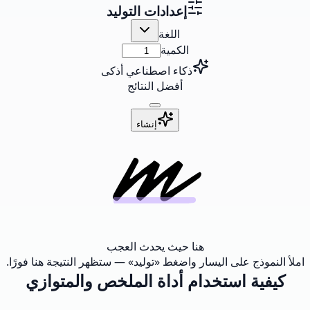
إعدادات التوليد
اللغة
الكمية
ذكاء اصطناعي أذكى
أفضل النتائج
إنشاء
هنا حيث يحدث العجب
املأ النموذج على اليسار واضغط «توليد» — ستظهر النتيجة هنا فورًا.
كيفية استخدام أداة الملخص والمتوازي