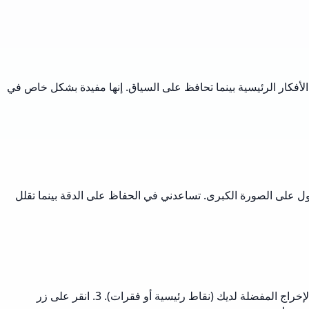
لأفكار الرئيسية بينما تحافظ على السياق. إنها مفيدة بشكل خاص في
 على الصورة الكبرى. تساعدني في الحفاظ على الدقة بينما تقلل
ابدأ بنسخ نصك إلى مربع الإدخال. ثم اتبع الخطوات التالية: 1. اختر طول الملخص أو نسبة الضغط المطلوبة (عادةً من 25-75%). 2. اختر صيغة الإخراج المفضلة لديك (نقاط رئيسية أو فقرات). 3. انقر على زر