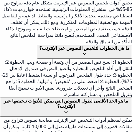
تحقق أدوات تلخيص النصوص عبر الإنترنت بشكل عام دقة تتراوح بين
85-95% في استخراج المعلومات الرئيسية. تستخدم خوارزميات ذكاء
اصطناعي متقدمة لتحديد الأفكار الرئيسية والنقاط الداعمة والتفاصيل
المهمة مع تصفية المعلومات المتكررة. ومع ذلك، يمكن أن تختلف
الدقة حسب تعقيد نص المصدر، والمصطلحات الفنية، ونموذج الذكاء
الاصطناعي المحدد المستخدم. يُنصح دائمًا بمراجعة الملخص الناتج
للتأكد من السياق والدقة.
ما هي الخطوات لتلخيص النصوص عبر الإنترنت؟
الخطوة 1: انسخ نص المصدر من أي وثيقة أو صفحة ويب. الخطوة 2:
انتقل إلى أداة التلخيص المختارة وألصق النص في صندوق الإدخال.
الخطوة 3: حدد طول الملخص المرغوب أو نسبة الضغط (عادةً بين 25-
75%). الخطوة 4: اضغط على زر 'تلخيص' أو 'توليد'. الخطوة 5: راجع
الملخص الناتج وأجرِ أي تعديلات ضرورية. بعض الأدوات تسمح أيضًا
بتنزيل الملخص أو مشاركته مباشرة.
ما هو الحد الأقصى لطول النصوص التي يمكن للأدوات تلخيصها عبر
الإنترنت؟
يمكن لمعظم أدوات التلخيص عبر الإنترنت معالجة نصوص تتراوح من
مقالات قصيرة إلى مستندات طويلة تصل إلى 10,000 كلمة. يمكن أن