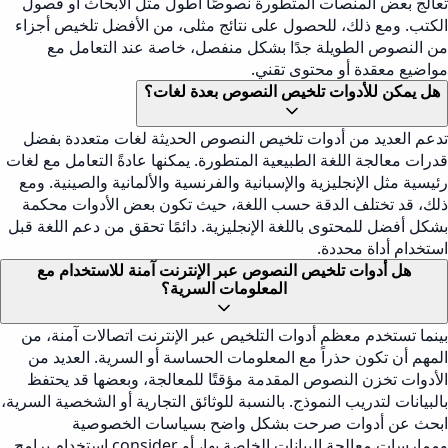
تعالج بعض المنصات المتطورة نصوصًا أطول مثل الأبحاث أو فصول
الكتب. ومع ذلك، للحصول على نتائج مثلى، من الأفضل تلخيص أجزاء
من النصوص الطويلة جدًا بشكل منفصل، خاصة عند التعامل مع
مواضيع معقدة أو محتوى تقني.
هل يمكن للأدوات تلخيص النصوص بعدة لغات؟
تدعم العديد من أدوات تلخيص النصوص الحديثة لغات متعددة بفضل
قدرات معالجة اللغة الطبيعية المتطورة. يمكنها عادةً التعامل مع لغات
رئيسية مثل الإنجليزية والإسبانية والفرنسية والألمانية والصينية. ومع
ذلك، قد تختلف الدقة حسب اللغة، حيث تكون بعض الأدوات محكمة
بشكل أفضل للمحتوى باللغة الإنجليزية. دائمًا تحقق من دعم اللغة قبل
استخدام أداة محددة.
هل أدوات تلخيص النصوص عبر الإنترنت آمنة للاستخدام مع
المعلومات السرية؟
بينما تستخدم معظم أدوات التلخيص عبر الإنترنت اتصالات آمنة، من
المهم أن تكون حذراً مع المعلومات الحساسة أو السرية. العديد من
الأدوات تخزن النصوص المقدمة مؤقتًا للمعالجة، وبعضها قد يحتفظ
بالبيانات لتدريب النموذج. بالنسبة للوثائق التجارية أو الشخصية السرية،
ابحث عن أدوات صرحت بشكل واضح بسياسات الخصوصية
وممارسات معالجة البيانات الخاصة بها، أو consider استخدام برامج