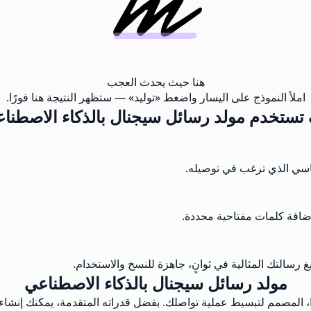
هنا حيث يحدث العجب
املأ النموذج على اليسار واضغط «توليد» — ستظهر النتيجة هنا فورًا.
تستخدم مولد رسائل سيجنال بالذكاء الاصطنا
ساسي الذي ترغب في توصيله.
إضافة كلمات مفتاحية محددة.
 رسالتك المثالية في ثوانٍ، جاهزة للنسخ والاستخدام.
مولد رسائل سيجنال بالذكاء الاصطناعي
اكتشف قوة مولد رسائل سيجنال بالذكاء الاصطناعي من Musely.ai، المصمم لتبسيط عملية تواصلك. بفضل