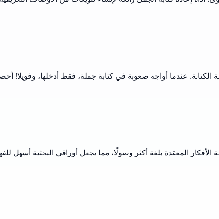
كتابة. عندما أواجه صعوبة في كتابة جملة، فقط أدخلها، وفويلا! أحصل 
غة الأفكار المعقدة بلغة أكثر وصولًا، مما يجعل أوراقي البحثية أسهل ل