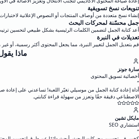
إعادة صياغة المحتوى الأكاديمي لتجنب الانتحال وتعزيز الأصالة في الأورا
تنويعات نسخ تسويقية
إنشاء نسخ متعددة من أوصاف المنتجات أو النصوص الإعلانية لاختبارات A/B.
جمل محسّنة لمحركات البحث
أعد كتابة الجمل لتضمين الكلمات الرئيسية بشكل طبيعي لتحسين ترتي
تعديلات في النبرة
قم بتعديل الجمل لتغيير النبرة، مما يجعل المحتوى أكثر رسمية، أو غير
ماذا يقو
سارة جونز
أخصائية تسويق المحتوى
“
أداة إعادة كتابة الجمل من موسيلي تغيّر اللعبة! تساعدني على إعادة
الاصطناعي دقيقة حقًا وتعزز من سهولة قراءة كتابتي.
مايكل تشين
استشاري SEO
“
كخبير في تحسين محركات البحث، أبحث دائمًا عن طرق لتحسين المحتوى. أ