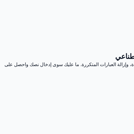
صطناعي
ءة، وإزالة العبارات المتكررة. ما عليك سوى إدخال نصك واحصل على