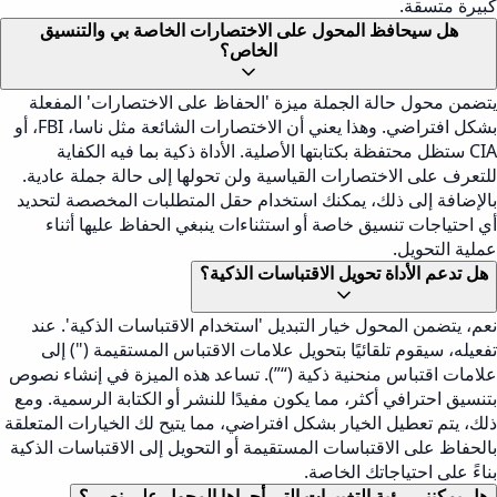
كبيرة متسقة.
هل سيحافظ المحول على الاختصارات الخاصة بي والتنسيق
الخاص؟
يتضمن محول حالة الجملة ميزة 'الحفاظ على الاختصارات' المفعلة
بشكل افتراضي. وهذا يعني أن الاختصارات الشائعة مثل ناسا، FBI، أو
CIA ستظل محتفظة بكتابتها الأصلية. الأداة ذكية بما فيه الكفاية
للتعرف على الاختصارات القياسية ولن تحولها إلى حالة جملة عادية.
بالإضافة إلى ذلك، يمكنك استخدام حقل المتطلبات المخصصة لتحديد
أي احتياجات تنسيق خاصة أو استثناءات ينبغي الحفاظ عليها أثناء
عملية التحويل.
هل تدعم الأداة تحويل الاقتباسات الذكية؟
نعم، يتضمن المحول خيار التبديل 'استخدام الاقتباسات الذكية'. عند
تفعيله، سيقوم تلقائيًا بتحويل علامات الاقتباس المستقيمة (") إلى
علامات اقتباس منحنية ذكية (“”). تساعد هذه الميزة في إنشاء نصوص
بتنسيق احترافي أكثر، مما يكون مفيدًا للنشر أو الكتابة الرسمية. ومع
ذلك، يتم تعطيل الخيار بشكل افتراضي، مما يتيح لك الخيارات المتعلقة
بالحفاظ على الاقتباسات المستقيمة أو التحويل إلى الاقتباسات الذكية
بناءً على احتياجاتك الخاصة.
هل يمكنني رؤية التغييرات التي أجراها المحول على نصي؟