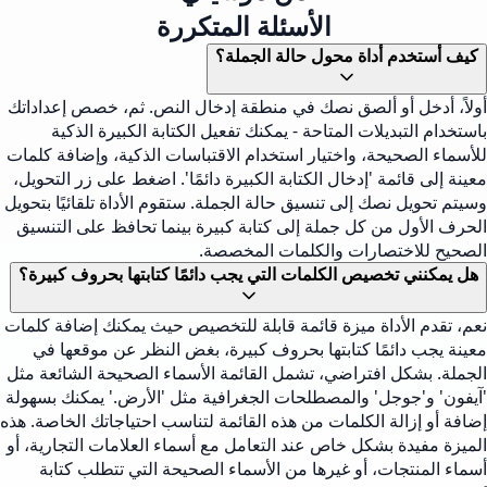
الأسئلة المتكررة
كيف أستخدم أداة محول حالة الجملة؟
أولاً، أدخل أو ألصق نصك في منطقة إدخال النص. ثم، خصص إعداداتك
باستخدام التبديلات المتاحة - يمكنك تفعيل الكتابة الكبيرة الذكية
للأسماء الصحيحة، واختيار استخدام الاقتباسات الذكية، وإضافة كلمات
معينة إلى قائمة 'إدخال الكتابة الكبيرة دائمًا'. اضغط على زر التحويل،
وسيتم تحويل نصك إلى تنسيق حالة الجملة. ستقوم الأداة تلقائيًا بتحويل
الحرف الأول من كل جملة إلى كتابة كبيرة بينما تحافظ على التنسيق
الصحيح للاختصارات والكلمات المخصصة.
هل يمكنني تخصيص الكلمات التي يجب دائمًا كتابتها بحروف كبيرة؟
نعم، تقدم الأداة ميزة قائمة قابلة للتخصيص حيث يمكنك إضافة كلمات
معينة يجب دائمًا كتابتها بحروف كبيرة، بغض النظر عن موقعها في
الجملة. بشكل افتراضي، تشمل القائمة الأسماء الصحيحة الشائعة مثل
'آيفون' و'جوجل' والمصطلحات الجغرافية مثل 'الأرض.' يمكنك بسهولة
إضافة أو إزالة الكلمات من هذه القائمة لتناسب احتياجاتك الخاصة. هذه
الميزة مفيدة بشكل خاص عند التعامل مع أسماء العلامات التجارية، أو
أسماء المنتجات، أو غيرها من الأسماء الصحيحة التي تتطلب كتابة