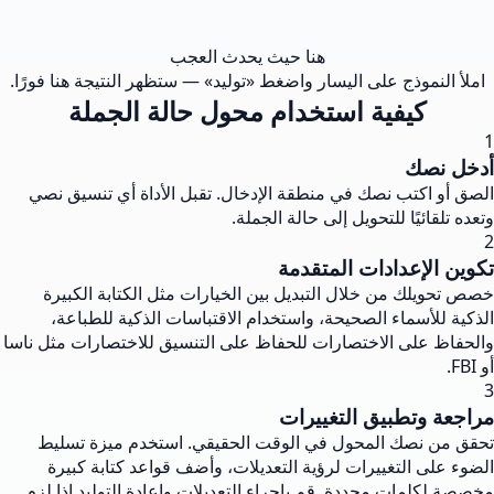
هنا حيث يحدث العجب
املأ النموذج على اليسار واضغط «توليد» — ستظهر النتيجة هنا فورًا.
كيفية استخدام محول حالة الجملة
1
أدخل نصك
الصق أو اكتب نصك في منطقة الإدخال. تقبل الأداة أي تنسيق نصي
وتعده تلقائيًا للتحويل إلى حالة الجملة.
2
تكوين الإعدادات المتقدمة
خصص تحويلك من خلال التبديل بين الخيارات مثل الكتابة الكبيرة
الذكية للأسماء الصحيحة، واستخدام الاقتباسات الذكية للطباعة،
والحفاظ على الاختصارات للحفاظ على التنسيق للاختصارات مثل ناسا
أو FBI.
3
مراجعة وتطبيق التغييرات
تحقق من نصك المحول في الوقت الحقيقي. استخدم ميزة تسليط
الضوء على التغييرات لرؤية التعديلات، وأضف قواعد كتابة كبيرة
مخصصة لكلمات محددة. قم بإجراء التعديلات وإعادة التوليد إذا لزم