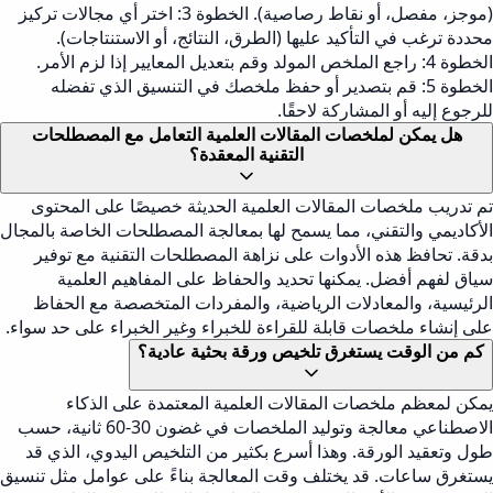
(موجز، مفصل، أو نقاط رصاصية). الخطوة 3: اختر أي مجالات تركيز
محددة ترغب في التأكيد عليها (الطرق، النتائج، أو الاستنتاجات).
الخطوة 4: راجع الملخص المولد وقم بتعديل المعايير إذا لزم الأمر.
الخطوة 5: قم بتصدير أو حفظ ملخصك في التنسيق الذي تفضله
للرجوع إليه أو المشاركة لاحقًا.
هل يمكن لملخصات المقالات العلمية التعامل مع المصطلحات
التقنية المعقدة؟
تم تدريب ملخصات المقالات العلمية الحديثة خصيصًا على المحتوى
الأكاديمي والتقني، مما يسمح لها بمعالجة المصطلحات الخاصة بالمجال
بدقة. تحافظ هذه الأدوات على نزاهة المصطلحات التقنية مع توفير
سياق لفهم أفضل. يمكنها تحديد والحفاظ على المفاهيم العلمية
الرئيسية، والمعادلات الرياضية، والمفردات المتخصصة مع الحفاظ
على إنشاء ملخصات قابلة للقراءة للخبراء وغير الخبراء على حد سواء.
كم من الوقت يستغرق تلخيص ورقة بحثية عادية؟
يمكن لمعظم ملخصات المقالات العلمية المعتمدة على الذكاء
الاصطناعي معالجة وتوليد الملخصات في غضون 30-60 ثانية، حسب
طول وتعقيد الورقة. وهذا أسرع بكثير من التلخيص اليدوي، الذي قد
يستغرق ساعات. قد يختلف وقت المعالجة بناءً على عوامل مثل تنسيق