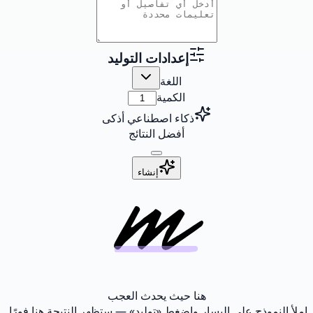
إعدادات التوليد
اللغة
الكمية
ذكاء اصطناعي أذكى
أفضل النتائج
إنشاء
هنا حيث يحدث العجب
املأ النموذج على اليسار واضغط «توليد» — ستظهر النتيجة هنا فورًا.