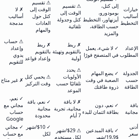
⚠ تقسيم
إلى كتل،
⚠ تقسيم
خيارات
الوقت إلى
✗ لا
بومودورو،
الوقت إلى
أساليب
كتل حول
أساليب
أيزنهاور، التخطيط
كتل وجدولة
التخطيط
العادات
مدمجة
حسب الطاقة،
تلقائية
والمهام
والمزيد
⚠ حساب
✗ ربط
✗ ربط
الإعداد
✓ لا شيء، يعمل
وإعداد
بالتقويم وتهيئة
بالتقويم
المطلوب
في المتصفح فورًا
يدوي
أولية
وإعداد قواعد
للتقويم
⚠ يحدد
الجدولة
✓ يضع المهام
الأولويات
⚠ يحمي كتل
حسب
الصعبة في وقت
✗ غير متاح
تلقائيًا حسب
وقت التركيز
الطاقة
ذروة طاقتك
الموعد
✓ نعم،
✗ لا باقة
✓ نعم، باقة
باقة
✓ نعم، دون
مجاني مع
مجانية، تجربة
مجانية
مجانية
بطاقة ائتمان للبدء
حساب
7 أيام
محدودة
Google
أدنى
✓ $10/شهر
✓ مجاني
✓ باقة المبدعين
⚠ $29/شهر
سعر
لكل
مع حساب
$19.9/شهر
لكل مستخدم