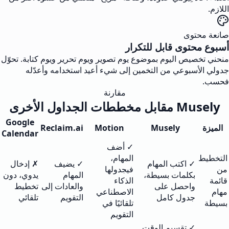
اللازم.
صانعة محتوى
أسبوع محتوى قابل للتكرار
منحني تخصيص اليوم بموضوع يوم تصوير ويوم تحرير ويوم كتابة. تحوّل
جدولي الأسبوعي من التخمين إلى شيء أعيد استخدامه وأعدّله
فحسب.
مقارنة
Musely مقابل مخططات الجداول الأخرى
Google
الميزة
Musely
Motion
Reclaim.ai
Calendar
✓ أضف
التخطيط
المهام،
✓ اكتب المهام
✓ يضيف
✗ إدخال
من
فيجدولها
بكلمات بسيطة،
المهام
يدوي، دون
قائمة
الذكاء
واحصل على
والعادات إلى
تخطيط
مهام
الاصطناعي
جدول كامل
التقويم
تلقائي
بسيطة
تلقائيًا في
التقويم
✓ تقسيم الوقت