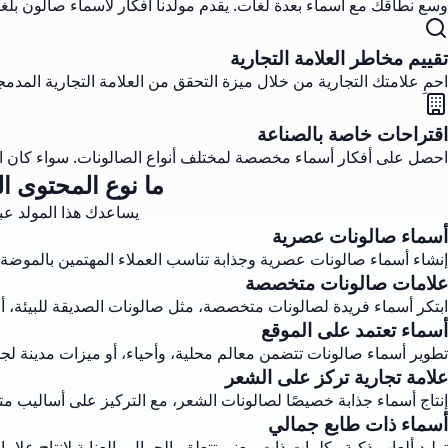
وسع نطاقك مع أسماء بعدة لغات. يقدم مولدنا أفكار لأسماء صالون بلغات
تقييم مخاطر العلامة التجارية
احمِ علامتك التجارية من خلال ميزة التحقق من العلامة التجارية المدم
اقتراحات خاصة بالصناعة
احصل على أفكار أسماء مخصصة لمختلف أنواع الصالونات. سواء كان است
ما نوع المحتوى ا
يساعدك هذا المولد عبر
أسماء صالونات عصرية
إنشاء أسماء صالونات عصرية وجذابة تناسب العملاء المهتمين بالموضة 
علامات صالونات متخصصة
ابتكر أسماء فريدة لصالونات متخصصة، مثل صالونات الصديقة للبيئة، أو خ
أسماء تعتمد على الموقع
تطوير أسماء صالونات تتضمن معالم محلية، وأحياء، أو ميزات مدينة لجذب
علامة تجارية تركز على الشعر
إنتاج أسماء جذابة خصيصًا لصالونات الشعر، مع التركيز على أساليب مت
أسماء ذات طابع جمالي
توليد ألعاب ذكية وكلمات ذات معنى تتعلق بالجمال والعناية لإنتاج علا