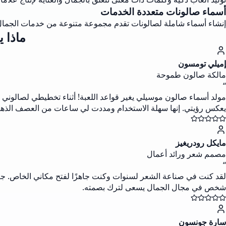
أسماء صالونات متعددة الخدمات
إنشاء أسماء شاملة لصالونات تقدم مجموعة متنوعة من خدمات الجمال، م
ماذا 
إميلي تومسون
مالكة صالون طموحة
“
مولد أسماء صالون موسيلي يغير قواعد اللعبة! أثناء تخطيطي لصالوني ال
يعكس رؤيتي. إنها سهلة الاستخدام ومددت لي ساعات من العصف الذهن
مايكل رودريغيز
مصمم شعر ورائد أعمال
“
لقد كنت في صناعة الشعر لسنوات وكنت جاهزًا لفتح مكاني الخاص. جعل
شخص في مجال الجمال يسعى لترك بصمته.
سارة جونسون