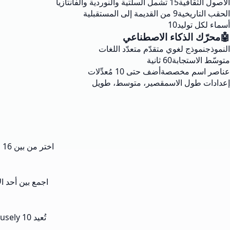
الأصول الثقافية
15 تشمل السلتية والنوردية والفانتازيا
الحقب التاريخية
9 من القديمة إلى المستقبلية
أسماء لكل توليد
10
🤖
محرّك الذكاء الاصطناعي
النموذج
نموذج لغوي متقدّم متعدّد اللغات
متوسّط الاستجابة
60 ثانية
عناصر اسم مخصصة
أضف حتى 10 مُعدِّلات
إعدادات طول الاسم
قصير، متوسط، طويل
اختر من بين 16 لقباً مثل الملك والإمبراطورة والبارون والماركيزة لتثبيت الرتبة التي ستُسمّيها Musely.
اجمع بين أحد الأصول الثقافية الـ 15 وإحدى ال
تُعيد Musely 10 أسماء في نحو 60 ثانية؛ انسخ أي اسم، أو ولّد مجدّداً، أو عدّل عناصر الاسم للتنقيح.