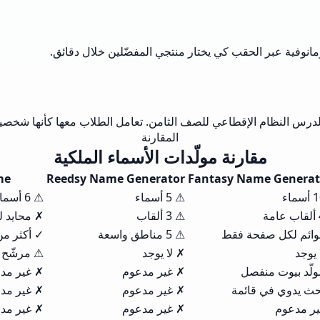
المقارنة
مقارنة مولّدات الأسماء الملكية
me
Reedsy Name Generator
Fantasy Name Generat
⚠ 5 أسماء
⚠ 6 أسماء
⚠ 3 ألقاب
✗ محايد ل
ائم لكل صفحة فقط
⚠ 5 مناطق واسعة
✓ أكثر من 30 أصلاً للأسماء ا
 يوجد
✗ لا يوجد
⚠ مرشّح ح
لّد بيوت منفصل
✗ غير مدعوم
✗ غير مد
ث يدوي في قائمة
✗ غير مدعوم
✗ غير مد
ر مدعوم
✗ غير مدعوم
✗ غير مد