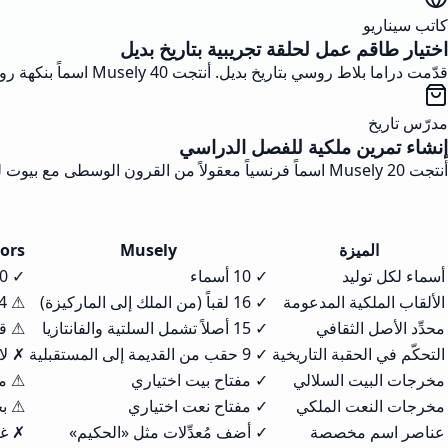
كاتب سيناريو
اختيار طاقم عمل لحلقة تجريبية بتاريخ بديل
قدّمت دراما بلاط روسي بتاريخ بديل. أنتجت Musely 40 اسماً بنكهة رومانوفية عبر الحقب كي يختار منتجي المفضّلين خلال دقائق.
مدرّس تاريخ
إنشاء تمرين ملكية للفصل الدراسي
أنتجت Musely 20 اسماً فرنسياً معقولاً من القرون الوسطى مع بيوت لدرس النظام الإقطاعي للصف الثامن. تعامل الطلاب معها كأنها شخصيات سجلات حقيقية.
الميزة
Musely
ors
أسماء لكل توليد
✓ 10 أسماء
✓ 10 أسماء
الألقاب الملكية المدعومة
✓ 16 لقباً (من الملك إلى الماركيزة)
⚠ 4 ألقاب عامة
محدِّد الأصل الثقافي
✓ 15 أصلاً تشمل السلتية والفانتازيا
⚠ قو
التحكّم في الحقبة التاريخية
✓ 9 حقب من القديمة إلى المستقبلية
✗ لا
مخرجات البيت السلالي
✓ مفتاح بيت اختياري
⚠ مو
مخرجات النعت الملكي
✓ مفتاح نعت اختياري
⚠ بح
عناصر اسم مخصصة
✓ أضف مُعدِّلات مثل «الحكيم»
✗ غي