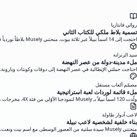
روائي فانتازيا
تسمية بلاط ملكي للكتاب الثاني
احتجت إلى 14 اسماً نبيلاً عبر ثلاثة بيوت. منحتني Musely بلاطاً نوردياً فانتازياً متّسقاً في فترة ما بعد ظهر واحدة بدلاً من أسبوعَين من تعديلات الجداول.
سيد الزنزانة
ملء مدينة-دولة من عصر النهضة
احتاجت حملتي الإيطالية في عصر النهضة إلى دوقات وكونتات وبارونة. أنتجت Musely 30 اسماً في ثلاث نقرات يتذكّرها لا
مصمّم ألعاب مستقل
ملء قائمة لوردات لعبة استراتيجية
ولّدت 120 اسماً نبيلاً بـ Musely لنموذجنا الأوّلي من فئة 4X. مخرجات مُقيَّدة بالحقبة منعت تلويث كونتات فيكتوريين لفصيلنا القديم.
لاعب أدوار طاولة
بناء خلفية لشخصية لاعب نبيلة
منحتني Musely سيدة سلتية من العصور الوسطى مع اسم بيت ونعت، إضافة إلى ثلاث بدائل شقيقة. قال سيد لعبتي إن النسب بدا حقيقياً.