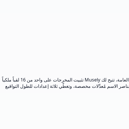
مولّد الأسماء الملكية من Musely هو مولّد أسماء ملكية مجاني يُنتج 10 أسماء نبيلة معقولة تاريخياً لكل طلب. على عكس المولِّدات العشوائية العامة، تتيح لك Musely تثبيت المخرجات على واحد من 16 لقباً ملكياً
ل حقل عناصر الاسم مُعدِّلات مخصصة، وتغطّي ثلاثة إعدادات للطول التواقيع