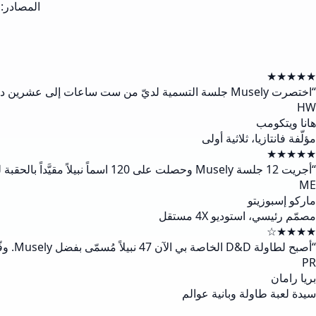
المصادر: ص
★★★★★
“
اختصرت Musely جلسة التسمية لديّ من ست ساعات إلى عشرين دقيقة. صغت بلاطاً ملكياً من 32 شخصية لروايتي دون أي زلّة في النبرة.
HW
هانا ويتكومب
مؤلّفة فانتازيا، ثلاثية أولى
★★★★★
“
أجريت 12 جلسة Musely وحصلت على 120 اسماً نبيلاً مقيَّداً بالحقبة للعبتنا الاستراتيجية. لم يرصد فريق الجودة أي مفارقات تاريخية، وهو ما كان يكلّفني فترة عمل كاملة.
ME
ماركو إسبوزيتو
مصمّم رئيسي، استوديو 4X مستقل
★★★★☆
“
أصبح لطاولة D&D الخاصة بي الآن 47 نبيلاً مُسمّى بفضل Musely. وفّر عليّ مفتاحا البيت والنعت نحو 8 ساعات من الإعداد الفردي لقوس هذه الحملة.
PR
بريا رامان
سيدة لعبة طاولة وبانية عوالم