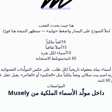
هنا حيث يحدث العجب
املأ النموذج على اليسار واضغط «توليد» — ستظهر النتيجة هنا فورًا.
16
لقباً ملكياً
15
أصلاً ثقافياً
10
أسماء لكل نقرة
60 ثانية
متوسّط الاستجابة
فاتيح الاختيارية اسم بيت سلالي ونعتاً ملكياً مثل «الحكيم» أو «الفاخر». يقب
.
المواصفات
داخل مولّد الأسماء الملكية من Musely