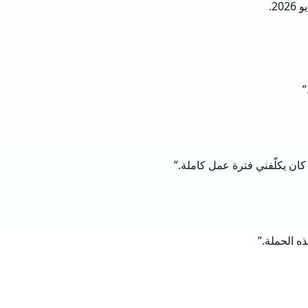
”
”
”