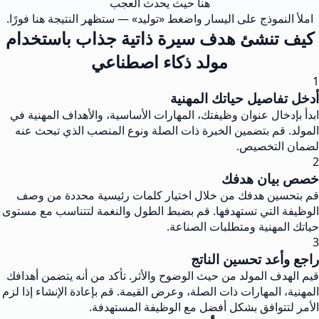
هنا حيث يحدث العجب
املأ النموذج على اليسار واضغط «توليد» — ستظهر النتيجة هنا فورًا.
كيف تنشئ هدف سيرة ذاتية جذاب باستخدام
مولد ذكاء اصطناعي
1
أدخل تفاصيل حياتك المهنية
ابدأ بإدخال عنوان وظيفتك، المهارات الأساسية، والأهداف المهنية في
المولد. قم بتضمين الخبرة ذات الصلة ونوع المنصب الذي تبحث عنه
لضمان التخصيص.
2
خصص بيان هدفك
قم بتحسين هدفك من خلال اختيار كلمات رئيسية محددة من وصف
الوظيفة التي تستهدفها. قم بضبط الطول والنغمة لتتناسب مع مستوى
حياتك المهنية ومتطلبات الصناعة.
3
راجع وأعد تحسين الناتج
قيم الهدف المولد من حيث الوضوح والأثر. تأكد من أنه يتضمن أهدافك
المهنية، المهارات ذات الصلة، وعرض القيمة. قم بإعادة الإنشاء إذا لزم
الأمر لتتوافق بشكل أفضل مع الوظيفة المستهدفة.