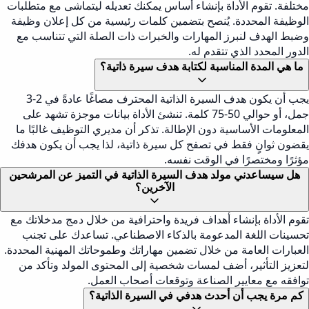
مختلفة. تقوم الأداة بإنشاء أساس يمكنك تعديله ليتماشى مع متطلبات
الوظيفة المحددة. يُنصح بتضمين كلمات رئيسية من كل إعلان وظيفة
وضبط الهدف لنبرز المهارات والخبرات ذات الصلة التي تتناسب مع
الدور المحدد الذي تتقدم له.
ما هي المدة المناسبة لكتابة هدف سيرة ذاتية؟
يجب أن يكون هدف السيرة الذاتية المحترف مصاغًا عادةً في 2-3
جمل، أو حوالي 50-75 كلمة. تنشئ الأداة بيانات موجزة تشهد على
المعلومات الأساسية دون الإطالة. تذكر أن مديري التوظيف غالبًا ما
يقضون ثوانٍ فقط في تصفح كل سيرة ذاتية، لذا يجب أن يكون هدفك
مؤثرًا ومختصرًا في الوقت نفسه.
هل سيساعدني مولد هدف السيرة الذاتية في التميز عن المرشحين
الآخرين؟
تقوم الأداة بإنشاء أهداف فريدة واحترافية من خلال دمج مدخلاتك مع
تحسينات اللغة المدعومة بالذكاء الاصطناعي. تساعدك على تجنب
العبارات العامة من خلال تضمين مهاراتك وطموحاتك المهنية المحددة.
لتعزيز التأثير، أضف لمسات شخصية إلى المحتوى المولد وتأكد من
توافقه مع معايير الصناعة وتوقعات أصحاب العمل.
كم مرة يجب أن أحدث هدفي في السيرة الذاتية؟