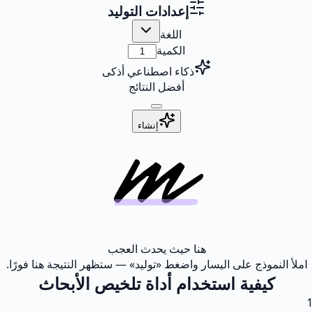
إعدادات التوليد
اللغة
الكمية
ذكاء اصطناعي أذكى
أفضل النتائج
إنشاء
هنا حيث يحدث العجب
املأ النموذج على اليسار واضغط «توليد» — ستظهر النتيجة هنا فورًا.
كيفية استخدام أداة تلخيص الأبحاث
1