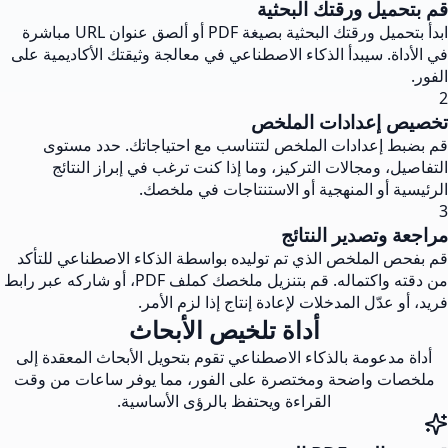
قم بتحميل ورقتك البحثية
ابدأ بتحميل ورقتك البحثية بصيغة PDF أو ألصق عنوان URL مباشرة
في الأداة. سيبدأ الذكاء الاصطناعي في معالجة وثيقتك الأكاديمية على
الفور.
2
تخصيص إعدادات الملخص
قم بضبط إعدادات الملخص لتتناسب مع احتياجاتك. حدد مستوى
التفاصيل، ومجالات التركيز، وما إذا كنت ترغب في إبراز النتائج
الرئيسية أو المنهجية أو الاستنتاجات في ملخصك.
3
مراجعة وتصدير النتائج
قم بفحص الملخص الذي تم توليده بواسطة الذكاء الاصطناعي للتأكد
من دقته واكتماله. قم بتنزيل ملخصك كملف PDF، أو شاركه عبر رابط
فريد، أو عدّل المدخلات لإعادة إنتاج إذا لزم الأمر.
أداة تلخيص الأبحاث
أداة مدعومة بالذكاء الاصطناعي تقوم بتحويل الأبحاث المعقدة إلى
ملخصات واضحة ومختصرة على الفور، مما يوفر ساعات من وقت
القراءة ويحتفظ بالرؤى الأساسية.