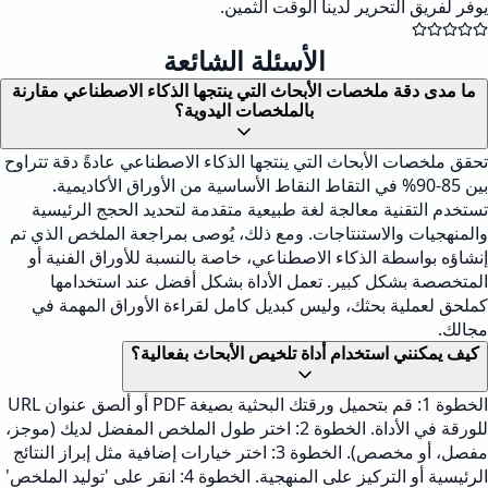
يوفر لفريق التحرير لدينا الوقت الثمين.
الأسئلة الشائعة
ما مدى دقة ملخصات الأبحاث التي ينتجها الذكاء الاصطناعي مقارنة
بالملخصات اليدوية؟
تحقق ملخصات الأبحاث التي ينتجها الذكاء الاصطناعي عادةً دقة تتراوح
بين 85-90% في التقاط النقاط الأساسية من الأوراق الأكاديمية.
تستخدم التقنية معالجة لغة طبيعية متقدمة لتحديد الحجج الرئيسية
والمنهجيات والاستنتاجات. ومع ذلك، يُوصى بمراجعة الملخص الذي تم
إنشاؤه بواسطة الذكاء الاصطناعي، خاصة بالنسبة للأوراق الفنية أو
المتخصصة بشكل كبير. تعمل الأداة بشكل أفضل عند استخدامها
كملحق لعملية بحثك، وليس كبديل كامل لقراءة الأوراق المهمة في
مجالك.
كيف يمكنني استخدام أداة تلخيص الأبحاث بفعالية؟
الخطوة 1: قم بتحميل ورقتك البحثية بصيغة PDF أو ألصق عنوان URL
للورقة في الأداة. الخطوة 2: اختر طول الملخص المفضل لديك (موجز،
مفصل، أو مخصص). الخطوة 3: اختر خيارات إضافية مثل إبراز النتائج
الرئيسية أو التركيز على المنهجية. الخطوة 4: انقر على 'توليد الملخص'