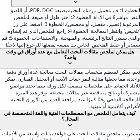
الخطوة 1: قم بتحميل ورقتك البحثية بصيغة PDF، DOC، أو اللصق
النص مباشرةً في الأداة. الخطوة 2: اختر طول أو صيغة الملخص
المرغوبة (قصير، مفصل، أو مخصص). الخطوة 3: اضغط على زر
'تلخيص' وانتظر المعالجة. الخطوة 4: راجع الملخص الذي تم إنشاؤه،
والذي سيبرز النتائج الرئيسية، والمنهجية، والاستنتاجات. الخطوة 5: قم
بتصدير أو حفظ الملخص الخاص بك بصيغة تفضلها للرجوع إليها لاحقًا.
هل يمكن لملخص مقالات البحث التعامل مع عدة أوراق في وقت
واحد؟
نعم، يمكن لمعظم ملخصات مقالات البحث معالجة عدة أوراق دفعة
واحدة، مما يجعلها مثالية للمراجعات الأدبية أو التحليل المقارن. يمكن
للأداة الحفاظ على ملخصات منفصلة لكل ورقة بينما تحدد مواضيع
مشتركة أو نتائج متناقضة عبر مقالات مختلفة. توفر هذه الميزة
للمعالجة الدفعي وقتًا كبيرًا عند مراجعة العديد من الأوراق البحثية
لأغراض أكاديمية أو مهنية.
كيف يتعامل الملخص مع المصطلحات الفنية واللغة المتخصصة في
المجال؟
تم تدريب ملخص مقالات البحث على قواعد بيانات واسعة من الأدبيات