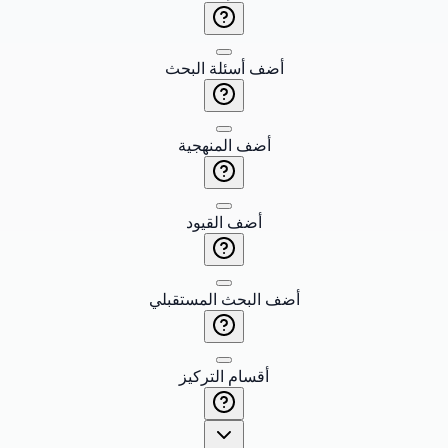
أضف أسئلة البحث
أضف المنهجية
أضف القيود
أضف البحث المستقبلي
أقسام التركيز