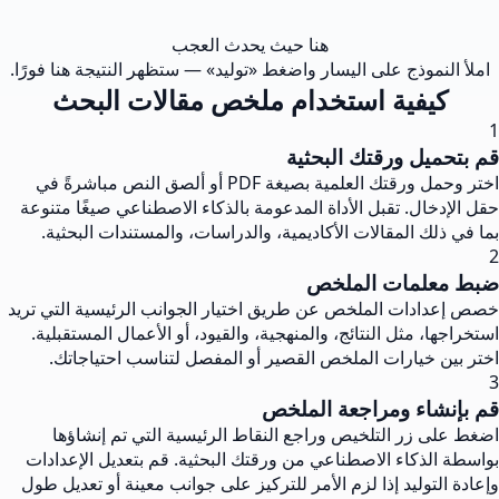
هنا حيث يحدث العجب
املأ النموذج على اليسار واضغط «توليد» — ستظهر النتيجة هنا فورًا.
كيفية استخدام ملخص مقالات البحث
1
قم بتحميل ورقتك البحثية
اختر وحمل ورقتك العلمية بصيغة PDF أو ألصق النص مباشرةً في
حقل الإدخال. تقبل الأداة المدعومة بالذكاء الاصطناعي صيغًا متنوعة
بما في ذلك المقالات الأكاديمية، والدراسات، والمستندات البحثية.
2
ضبط معلمات الملخص
خصص إعدادات الملخص عن طريق اختيار الجوانب الرئيسية التي تريد
استخراجها، مثل النتائج، والمنهجية، والقيود، أو الأعمال المستقبلية.
اختر بين خيارات الملخص القصير أو المفصل لتناسب احتياجاتك.
3
قم بإنشاء ومراجعة الملخص
اضغط على زر التلخيص وراجع النقاط الرئيسية التي تم إنشاؤها
بواسطة الذكاء الاصطناعي من ورقتك البحثية. قم بتعديل الإعدادات
وإعادة التوليد إذا لزم الأمر للتركيز على جوانب معينة أو تعديل طول