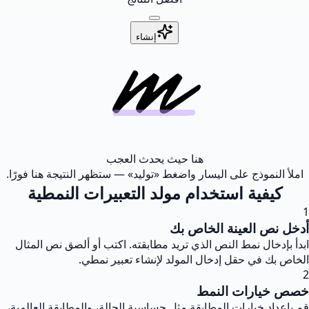
إنشاء
هنا حيث يحدث العجب
املأ النموذج على اليسار واضغط «توليد» — ستظهر النتيجة هنا فورًا.
كيفية استخدام مولد التعبيرات النمطية
1
أدخل نص العينة الخاص بك
ابدأ بإدخال نمط النص الذي تريد مطابقته. اكتب أو ألصق نص المثال
الخاص بك في حقل إدخال المولد لإنشاء تعبير نمطي.
2
خصص خيارات النمط
قم بإعداد خيارات المطابقة مثل حساسية الحالة، والمطابقة العالمية،