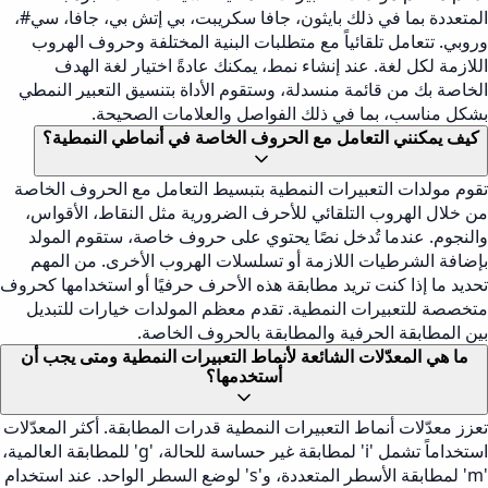
المتعددة بما في ذلك بايثون، جافا سكريبت، بي إتش بي، جافا، سي#،
وروبي. تتعامل تلقائياً مع متطلبات البنية المختلفة وحروف الهروب
اللازمة لكل لغة. عند إنشاء نمط، يمكنك عادةً اختيار لغة الهدف
الخاصة بك من قائمة منسدلة، وستقوم الأداة بتنسيق التعبير النمطي
بشكل مناسب، بما في ذلك الفواصل والعلامات الصحيحة.
كيف يمكنني التعامل مع الحروف الخاصة في أنماطي النمطية؟
تقوم مولدات التعبيرات النمطية بتبسيط التعامل مع الحروف الخاصة
من خلال الهروب التلقائي للأحرف الضرورية مثل النقاط، الأقواس،
والنجوم. عندما تُدخل نصًا يحتوي على حروف خاصة، ستقوم المولد
بإضافة الشرطيات اللازمة أو تسلسلات الهروب الأخرى. من المهم
تحديد ما إذا كنت تريد مطابقة هذه الأحرف حرفيًا أو استخدامها كحروف
متخصصة للتعبيرات النمطية. تقدم معظم المولدات خيارات للتبديل
بين المطابقة الحرفية والمطابقة بالحروف الخاصة.
ما هي المعدّلات الشائعة لأنماط التعبيرات النمطية ومتى يجب أن
أستخدمها؟
تعزز معدّلات أنماط التعبيرات النمطية قدرات المطابقة. أكثر المعدّلات
استخداماً تشمل 'i' لمطابقة غير حساسة للحالة، 'g' للمطابقة العالمية،
'm' لمطابقة الأسطر المتعددة، و's' لوضع السطر الواحد. عند استخدام