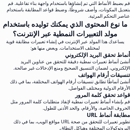
قم بضبط الأنماط التي تم إنشاؤها باستخدام واجهة بناء تفاعلية. قم
بتعديل المكونات، وأضف شروطًا، وضبط قواعد المطابقة باستخدام
عناصر التحكم المرئية.
ما نوع المحتوى الذي يمكنك توليده باستخدام
مولد التعبيرات النمطية عبر الإنترنت؟
يساعدك هذا المولد عبر الإنترنت في إنشاء تعبيرات مطابقة قوية
لمختلف الاستخدامات. وبعض منها هو:
أنماط تحقق البريد الإلكتروني
أنشئ أنماط تعبيرات نمطية دقيقة للتحقق من عناوين البريد
الإلكتروني، لضمان التنسيق الصحيح ومنع الإدخالات غير صالحة.
تنسيقات أرقام الهواتف
أنشئ أنماطًا تطابق تنسيقات أرقام الهواتف المختلفة، بما في ذلك
الأرقام الدولية ومختلف الفواصل.
قواعد تحقق كلمة المرور
قم بإنشاء أنماط تعبيرات نمطية لإنفاذ متطلبات كلمة المرور مثل
الحروف الخاصة، والأرقام، والحد الأدنى للطول.
مطابقة أنماط URL
تطوير تعبيرات للتحقق من صحة URL مواقع الويب، بما في ذلك
البروتوكولات المختلفة وهياكل النطاق.