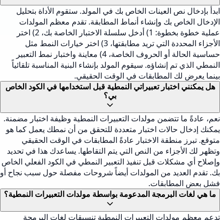
ابدأ بإدخال نص العينات الخاص بك في المولد. ستقوم الأداة بتحليل
الإدخال الخاص بك وإنشاء أنماط المطابقة. تقدم معظم المولدات
عملية خطوة بخطوة: 1) أدخل سلسلة الاختبار الخاصة بك، 2) اختر
الأجزاء المحددة التي تريد مطابقتها، 3) اختر خيارات النمط مثل
حساسية الحالة أو الحروف الخاصة، 4) معاينة واختبار نمط التعبير
النمطي الذي تم إنشاؤه. سيقوم المولد بإنشاء البنية المناسبة تلقائياً
بينما يعرض لك المطابقات في الوقت الحقيقي.
هل يمكنني اختبار تعبيراتي النمطية قبل استخدامها في الكود الخاص
بي؟
نعم، عادةً ما تتضمن مولدات التعبيرات النمطية وظيفة اختبار مضمنة.
يمكنك إدخال حالات اختبار متعددة للتحقق من أن نمطك يعمل كما هو
متوقع. تبرز منطقة الاختبار عادةً المطابقات في الوقت الحقيقي
وتظهر لك الأجزاء من النص التي يتم التقاطها. يساعدك هذا في تحديد
وإصلاح أي مشكلات قبل تنفيذ التعبير النمطي في الكود الفعلي الخاص
بك. تقدم العديد من المولدات أيضاً شروحات مفصلة حول سبب نجاح أو
فشل بعض المطابقات.
ما هي لغات البرمجة المدعومة بواسطة مولدات التعبيرات النمطية؟
تدعم معظم مولدات التعبيرات النمطية تنسيقات لغات البرمجة