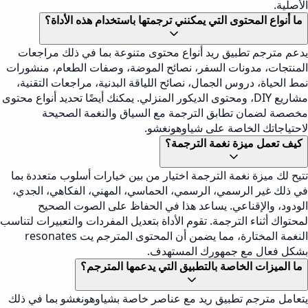
الأصلية.
ما أنواع المحتوى التي يمكنني ترجمتها باستخدام هذه الأداة؟
يدعم مترجم تطبيق ريد أنواع محتوى متنوعة بما في ذلك مراجعات
المنتجات، مدونات السفر، نصائح الموضة، وصفات الطعام، منشورات
نمط الحياة، دروس الجمال، نصائح اللياقة البدنية، مراجعات التقنية،
مشاريع DIY، ومحتوى الديكور المنزلي. يمكنك أيضًا تحديد أنواع محتوى
مخصصة لضمان تطابق الترجمة مع السياق والنغمة الصحيحة
لاحتياجاتك الخاصة على شياوهونغشو.
كيف تعمل ميزة نغمة الترجمة؟
تتيح لك ميزة نغمة الترجمة اختيار من بين خيارات أسلوب متعددة بما
في ذلك غير الرسمي، الرسمي، الحماسي، المهني، الفكاهي، الجدي،
الودود، والإقناعي. يساعد هذا في الحفاظ على الصوت الصحيح
لمحتواك أثناء الترجمة. تقوم الأداة بتعديل المفردات والتعبيرات لتناسب
النغمة المختارة، مما يضمن أن المحتوى المترجم يت resonates
بشكل فعال مع جمهورك المستهدف.
ما الميزات الخاصة بالتطبيق التي يدعمها المترجم؟
يتعامل مترجم تطبيق ريد مع عناصر خاصة بشياوهونغشو بما في ذلك