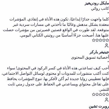
مايكل رودريغيز
كاتب روائي
“
كلما واجهت جدارًا إبداعيًا، تكون هذه الأداة في إنقاذي. المؤشرات
معقدة بشكل مدهش وغالبًا ما تأخذني في مسارات سردية غير
متوقعة. لقد طورت في الواقع قصتين قصيرتين من مؤشرات حصلت
عليها هنا. أصبحت جزءًا أساسيًا من روتيني الكتابي اليومي.
جينيفر باركر
أخصائية تسويق المحتوى
“
أحب كيف تساعدني هذه الأداة في كسر الركود في المحتوى! سواء
كنت أكتب منشورات للمدونات أو محتوى لوسائل التواصل الاجتماعي،
فإنها تعطييني زوايا جديدة لم أكن لأفكر بها. تنوع المؤشرات يحافظ
على تفاعل محتواي ويساعدني في الحفاظ على جدول زمني ثابت
للنشر.
روبرت تشين