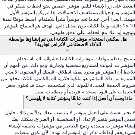
اضغط على زر الإنشاء لتلقي مؤشر. خصص بضع لحظات لتفكر في
المؤشر ودع خيالك يستكشف الاحتمالات. إذا لم يكن المؤشر الأول
يلهمك، أنشئ آخر. عندما تجد مؤشراً مثيراً للاهتمام، اضبط مؤقتًا لمدة
10-15 دقيقة وابدأ الكتابة دون تعديل ذاتي. الهدف هو السماح للمؤشر
بتوجيه إبداعك مع الحفاظ على تدفق طبيعي.
هل يمكنني استخدام مؤشرات الكتابة التي تم إنشاؤها بواسطة
الذكاء الاصطناعي لأغراض تجارية؟
تسمح معظم مولدات مؤشرات الكتابة العشوائية لك باستخدام
المؤشرات المولدة لمشاريع شخصية وتجارية. ومع ذلك، من المهم أن
نلاحظ أن المؤشر هو مجرد نقطة انطلاق - قصتك أو المحتوى الأصلي
المبدوء من ذلك المؤشر هو ملكية فكرية لك بالكامل. للتأكد، تحقق من
شروط الخدمة المحددة للمولد الذي تستخدمه، حيث قد تحتوي بعض
الخدمات على قيود استخدام فريدة أو متطلبات نسب.
ماذا يجب أن أفعل إذا كنت عالقًا بمؤشر كتابة لا يلهمني؟
لا تجبر نفسك على العمل بمؤشر لا يتناسب معك. بدلاً من ذلك، حاول
تعديل المؤشر بتغيير الإعداد، أو الشخصية، أو الصراع. يمكنك أيضًا
إنشاء مؤشرات متعددة ودمج العناصر من مؤشرات مختلفة لإنشاء
شيء يحفز إبداعك. تذكر أن المؤشرات تهدف لأن تكون منصات