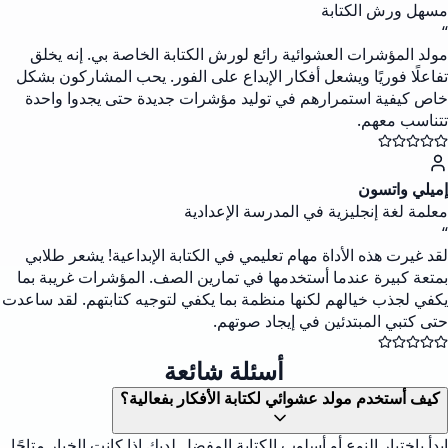
مسهل ورش الكتابة
“
مولد المؤشرات العشوائية رائع لورش الكتابة الخاصة بي. إنه يخلق
تفاعلًا فوريًا ويشعل أفكار الإبداع على الفور. يحب المشاركون بشكل
خاص كيفية استمرارهم في توليد مؤشرات جديدة حتى يجدوا واحدة
تتناسب معهم.
إميلي واتسون
معلمة لغة إنجليزية في المدرسة الإعدادية
“
لقد غيرت هذه الأداة مهام تعليمي في الكتابة الإبداعية! يشعر طلابي
بمتعة كبيرة عندما أستخدمها في تمارين الصف. المؤشرات غريبة بما
يكفي لجذب خيالهم لكنها منظمة بما يكفي لتوجيه كتابتهم. لقد ساعدت
حتى كتبي المبتدئين في إيجاد صوتهم.
أسئلة شائعة
كيف أستخدم مولد عشوائي لكتابة الأفكار بفعالية؟
ابدأ باختيار النوع أو أسلوب الكتابة المفضل لديك إذا كانت الخيار متاحًا.