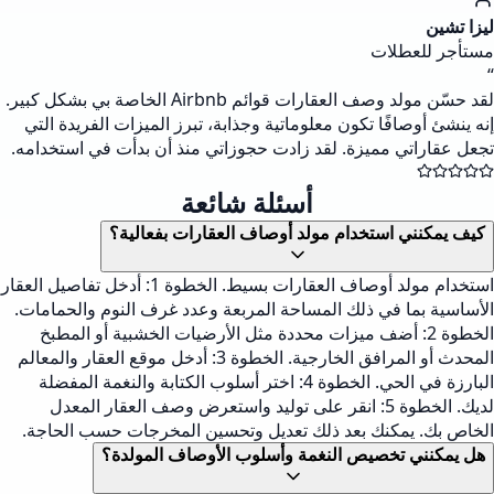
ليزا تشين
مستأجر للعطلات
“
لقد حسّن مولد وصف العقارات قوائم Airbnb الخاصة بي بشكل كبير.
إنه ينشئ أوصافًا تكون معلوماتية وجذابة، تبرز الميزات الفريدة التي
تجعل عقاراتي مميزة. لقد زادت حجوزاتي منذ أن بدأت في استخدامه.
أسئلة شائعة
كيف يمكنني استخدام مولد أوصاف العقارات بفعالية؟
استخدام مولد أوصاف العقارات بسيط. الخطوة 1: أدخل تفاصيل العقار
الأساسية بما في ذلك المساحة المربعة وعدد غرف النوم والحمامات.
الخطوة 2: أضف ميزات محددة مثل الأرضيات الخشبية أو المطبخ
المحدث أو المرافق الخارجية. الخطوة 3: أدخل موقع العقار والمعالم
البارزة في الحي. الخطوة 4: اختر أسلوب الكتابة والنغمة المفضلة
لديك. الخطوة 5: انقر على توليد واستعرض وصف العقار المعدل
الخاص بك. يمكنك بعد ذلك تعديل وتحسين المخرجات حسب الحاجة.
هل يمكنني تخصيص النغمة وأسلوب الأوصاف المولدة؟