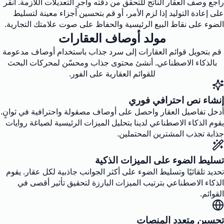
راجع وصف العقار الناتج للتحقق من دقته وأجرِ التعديلات اللازمة. انقر
على إعادة التوليد إذا لزم الأمر، أو قم بتحسين أجزاء معينة لتسليط
الضوء على نقاط البيع الرئيسية والحفاظ على صوت علامتك التجارية.
مولد أوصاف العقارات
قم بتحويل قوائم العقارات إلى سرد جذاب باستخدام أوصاف مدعومة
بالذكاء الاصطناعي. أنشئ محتوى جذاب ومحسّن لمحركات البحث
للقوائم العقارية على الفور.
إنشاء نص احترافي فوري
أدخل تفاصيل العقار واحصل على أوصاف مصقولة واحترافية في ثوانٍ.
يقوم الذكاء الاصطناعي لدينا بتحليل الميزات الرئيسية لصياغة روايات
جذابة تجذب المشترين المحتملين.
تسليط الضوء على الميزات الذكية
تحديد تلقائيًا وتسليط الضوء على أكثر الجوانب جاذبية لكل عقار. يقوم
الذكاء الاصطناعي بترتيب الميزات البارزة لتحقيق تأثير أقصى في
القوائم.
تحسين متعدد المنصات