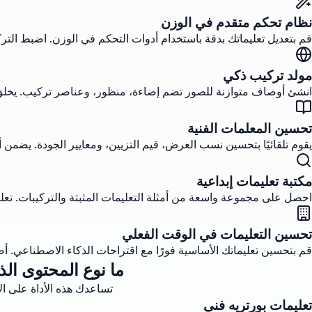
نظام تحكم متقدم في الوزن
قم بتعديل تعليماتك بدقة باستخدام أدوات التحكم في الوزن. اضبط الترك
مولد تركيب ذكي
انشئ أوصاف متوازنة للصور تضم إضاءة، منظور، وعناصر تركيب. يخلق 
تحسين المعلمات الفنية
يقوم تلقائيًا بتحسين نسب العرض، قيم التزيين، ومعايير الجودة. يضمن أن تستفيد تعليماتك من إمكانيا
مكتبة تعليمات إبداعية
احصل على مجموعة واسعة من أمثلة التعليمات المثبتة والتركيبات. تعلم 
تحسين التعليمات في الوقت الفعلي
قم بتحسين تعليماتك الأساسية فورًا مع اقتراحات الذكاء الاصطناعي. أضف
ما نوع المحتوى الذي يمكنك 
تساعدك هذه الأداة على الإنترنت لتعليمات Midjourney في إنشاء أوامر تو
تعليمات بورتريه فني