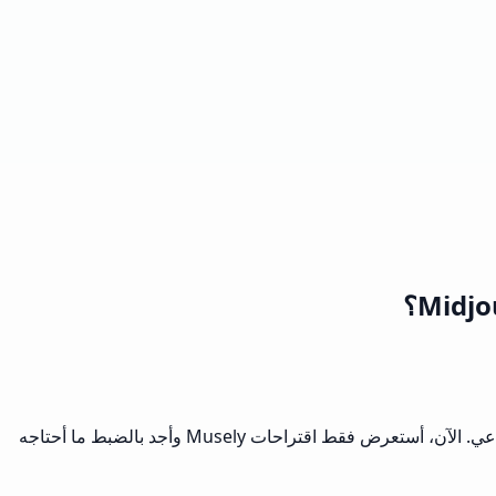
لقد حولت هذه التعليمات في Midjourney سير عملي! كنت أقضي ساعات في محاولة الحصول على العبارات الصحيحة لفني بالذكاء الاصطناعي. الآن، أستعرض فقط اقتراحات Musely وأجد بالضبط ما أحتاجه