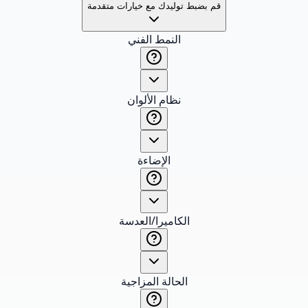
قم بضبط توليدك مع خيارات متقدمة
النمط الفني
نظام الألوان
الإضاءة
الكاميرا/العدسة
الحالة المزاجية