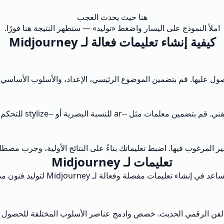
هنا حيث يحدث العجب
املأ النموذج على اليسار واضغط «توليد» — ستظهر النتيجة هنا فورًا.
كيفية إنشاء تعليمات فعالة لـ Midjourney
ل عليها. قم بتضمين الموضوع الرئيسي، الإعداد، والأسلوب الأساسي ا
--stylize للتحكم في قوة التفسير الفني لـ Midjourney.
ر غير المرغوب فيها. اضبط تعليماتك بناءً على النتائج الأولية، وجرب
تعليمات لـ Midjourney
لـ Midjourney لتوليد فنون مذهلة بالذكاء الاصطناعي ومحتوى بصري إبداعي.
ى الفن الرقمي الحديث. خصص وادمج عناصر الأسلوب المختلفة للحصول