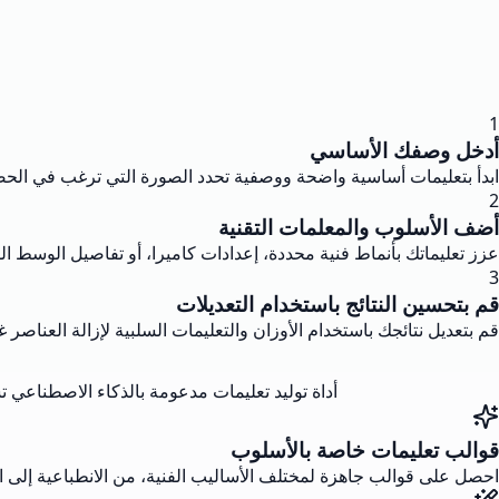
1
أدخل وصفك الأساسي
ابدأ بتعليمات أساسية واضحة ووصفية تحدد الصورة التي ترغب في الحصو
2
أضف الأسلوب والمعلمات التقنية
عزز تعليماتك بأنماط فنية محددة، إعدادات كاميرا، أو تفاصيل الوسط الفني. قم بتضمين معلمات مثل --ar للنسبة البصرية أو 
3
قم بتحسين النتائج باستخدام التعديلات
قم بتعديل نتائجك باستخدام الأوزان والتعليمات السلبية لإزالة العناص
أداة توليد تعليمات مدعومة بالذكاء الاصطناعي تساعد في إنشاء تعليمات مفصلة وفعالة 
قوالب تعليمات خاصة بالأسلوب
احصل على قوالب جاهزة لمختلف الأساليب الفنية، من الانطباعية إل