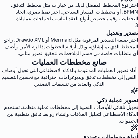
اختر نوع المخطط المفضل لديك من خيارات مثل مخطط التدفق،
BPMN، أو مخططات المسار السباحي. اختر نمط بصري، اتجاه
التخطيط، وقم بتخصيص أنواع العقد لتناسب احتياجات عملياتك.
3
تصدير وتعديل
اختر صيغة التصدير المرغوبة مثل Mermaid أو Draw.io XML. راجع
المخطط الذي تم إنشاؤه، وبدّل أرقام الخطوات إذا لزم الأمر، وأضف
أي متطلبات خاصة في قسم الملاحظات لتحقيق تصور مثالي.
صانع مخططات العمليات
أداة تصوير العمليات المدعومة بالذكاء الاصطناعي التي تحول أوصاف
النص إلى مخططات تدفق ويديوغرامات احترافية مع تحسين التصميم
الذكي والعديد من تنسيقات التصدير.
تصوير عملية ذكي
تحويل تلقائي للأوصاف النصية إلى مخططات عملية منظمة. تستخدم
الذكاء الاصطناعي لتحليل العلاقات وإنشاء روابط تدفق منطقية بين
الخطوات.
أنواع مخططات متعددة