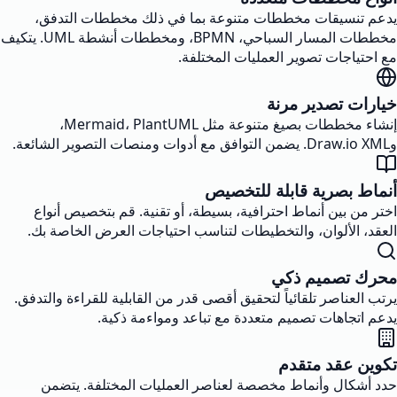
يدعم تنسيقات مخططات متنوعة بما في ذلك مخططات التدفق،
مخططات المسار السباحي، BPMN، ومخططات أنشطة UML. يتكيف
مع احتياجات تصوير العمليات المختلفة.
خيارات تصدير مرنة
إنشاء مخططات بصيغ متنوعة مثل Mermaid، PlantUML،
وDraw.io XML. يضمن التوافق مع أدوات ومنصات التصوير الشائعة.
أنماط بصرية قابلة للتخصيص
اختر من بين أنماط احترافية، بسيطة، أو تقنية. قم بتخصيص أنواع
العقد، الألوان، والتخطيطات لتناسب احتياجات العرض الخاصة بك.
محرك تصميم ذكي
يرتب العناصر تلقائياً لتحقيق أقصى قدر من القابلية للقراءة والتدفق.
يدعم اتجاهات تصميم متعددة مع تباعد ومواءمة ذكية.
تكوين عقد متقدم
حدد أشكال وأنماط مخصصة لعناصر العمليات المختلفة. يتضمن