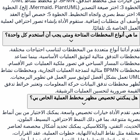
من خيارات مثل مخطط التدفق، BPMN، أو مخطط نشاط UML.
الخطوة 3: اختر صيغة التصدير (Mermaid، PlantUML، إلخ). الخطوة
4: اختر نمط بصري واتجاه التخطيط. الخطوة 5: خصص أنواع العقد
وأضف أي متطلبات إضافية. ستقوم الأداة بإنشاء تصور احترافي لعملية
العمل الخاصة بك تلقائيًا.
ما هي أنواع المخططات المتاحة ومتى يجب أن أستخدم كل واحدة؟
تقدم أداتنا أنواع متعددة من المخططات لتناسب احتياجات مختلفة.
مخططات التدفق مثالية لتوثيق العمليات الأساسية، بينما تساعد
مخططات المسار السباحي في تصور ملكية العمليات عبر الأقسام.
مخططات BPMN مثالية لنمذجة العمليات التجارية، ومخططات نشاط
UML تعمل بشكل أفضل لتوثيق سير العمل في تطوير البرمجيات.
تُظهر مخططات تدفق البيانات حركة المعلومات، وتعتبر خرائط تدفق
القيمة ضرورية لتحسين العمليات الرشيقة.
هل يمكنني تخصيص مظهر مخطط العملية الخاص بي؟
نعم، تقدم الأداة خيارات تخصيص واسعة. يمكنك الاختيار من بين أنماط
بصرية متنوعة، بما في ذلك النمط الاحترافي، البسيط، الملون،
الحديث، التقني، والكلاسيكي. يمكنك تحديد أشكال مخصصة لعناصر
مختلفة مثل نقاط البداية/النهاية، خطوات العملية، عقد القرارات،
والموصلات. اتجاه التخطيط قابل للتعديل، ويمكنك تبديل أرقام