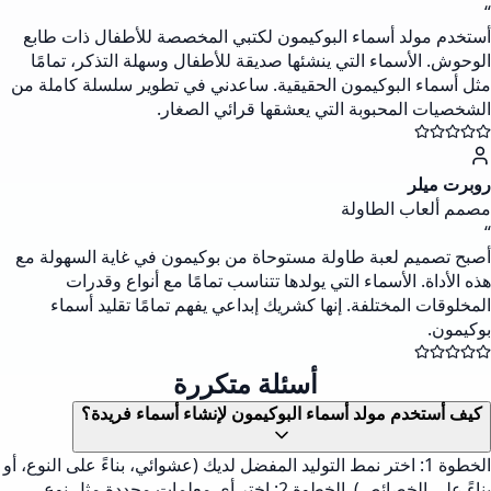
“
أستخدم مولد أسماء البوكيمون لكتبي المخصصة للأطفال ذات طابع
الوحوش. الأسماء التي ينشئها صديقة للأطفال وسهلة التذكر، تمامًا
مثل أسماء البوكيمون الحقيقية. ساعدني في تطوير سلسلة كاملة من
الشخصيات المحبوبة التي يعشقها قرائي الصغار.
روبرت ميلر
مصمم ألعاب الطاولة
“
أصبح تصميم لعبة طاولة مستوحاة من بوكيمون في غاية السهولة مع
هذه الأداة. الأسماء التي يولدها تتناسب تمامًا مع أنواع وقدرات
المخلوقات المختلفة. إنها كشريك إبداعي يفهم تمامًا تقليد أسماء
بوكيمون.
أسئلة متكررة
كيف أستخدم مولد أسماء البوكيمون لإنشاء أسماء فريدة؟
الخطوة 1: اختر نمط التوليد المفضل لديك (عشوائي، بناءً على النوع، أو
بناءً على الخصائص). الخطوة 2: اختر أي معلمات محددة مثل نوع