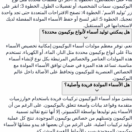
البوكيمون، سمات الشخصية، أو تفضيلات الطول. الخطوة 3: انقر على
زر 'توليد الاسم'. الخطوة 4: تصفح الاقتراحات المتعددة حتى تجد واحدة
تعجبك. الخطوة 5: انقر لنسخ أو حفظ الأسماء المولدة المفضلة لديك
لاستخدامها في المستقبل.
هل يمكنني توليد أسماء لأنواع بوكيمون محددة؟
نعم، توفر معظم مولدات أسماء البوكيمون إمكانية تخصيص الأسماء
بناءً على أنواع بوكيمون محددة مثل النار، الماء، أو الكهرباء. تستخدم
هذه المولدات العناصر والخصائص المرتبطة بكل نوع لإنشاء أسماء
مناسبة. تساعد هذه الميزة في ضمان توافق الأسماء المولدة مع
الخصائص العنصرية للبوكيمون وتحافظ على الأصالة داخل عالم
البوكيمون.
هل الأسماء المولدة فريدة وأصلية؟
ينشئ مولد أسماء البوكيمون تركيبات فريدة باستخدام خوارزميات
متقدمة وقواعد بيانات واسعة تتعلق بالبوكيمون. على الرغم من أن
الأسماء يتم توليدها بواسطة الكمبيوتر، إلا أنها تتبع تقاليد تسمية
البوكيمون وتستلهم من خصائص بوكيمون الموجودة. تنتج كل عملية
توليد تركيبات أصلية، على الرغم من أن بعضها قد يبدو مشابهًا لأسماء
بوكيمون الموجودة بسبب الأنماط اللغوية المشتركة.