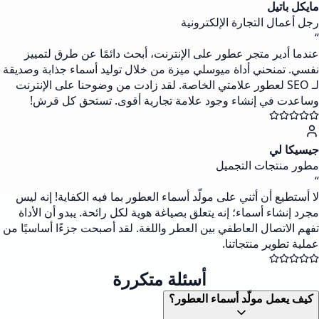
مايكل باتيل
رجل أعمال التجارة الإلكترونية
“
عندما أدير متجر عطور على الإنترنت، أبحث دائمًا عن طرق لتمييز
نفسي. تمنحني أداة ميوسلي ميزة من خلال توليد أسماء جذابة وصديقة
لـ SEO لعطور علامتي الخاصة. لقد زادت من وضوحنا على الإنترنت
وساعدت في إنشاء وجود علامة تجارية أقوى. تستحق كل قرش!
جيسيكا لي
مطور منتجات التجميل
“
لا أستطيع أن أثني على مولّد أسماء العطور بما فيه الكفاية! إنه ليس
مجرد إنشاء أسماء؛ إنه يتعلق بصياغة هوية لكل رائحة. يبدو أن الأداة
تفهم الاتصال العاطفي بين العطر واللغة. لقد أصبحت جزءًا أساسيًا من
عملية تطوير منتجاتنا.
أسئلة متكررة
كيف يعمل مولّد أسماء العطور؟