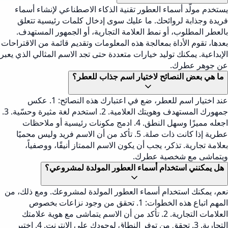
يستخدم مولّد أسماء العطور تقنية الذكاء الاصطناعي لإنشاء أسماء
فريدة وجذابة لروائحك. ما عليك سوى إدخال كلمات رئيسية تتعلق
بالعطر المطلوب، أو نمط العلامة التجارية، أو الجمهور المستهدف.
بعدها، تقوم الأداة بمعالجة هذه المعلومات وتقديم قائمة من الاقتراحات
الإبداعية. يمكنك توليد خيارات متعددة حتى تجد الاسم المثالي الذي يعبر
عن جوهر عطرك.
ما هي بعض النصائح لاختيار اسم جذاب للعطر؟
عند اختيار اسم للعطر، ضع في اعتبارك هذه النصائح: 1. عكس
جمهورك المستهدف وهويتك العلامية. 2. استخدم لغة مثيرة وحسّية. 3.
اجعله مميزًا وسهل النطق. 4. ادمج مكونات رئيسية أو ملاحظات
عطرية إذا كانت ذات صلة. 5. تأكد من أن الاسم فريد وليس محميًا
بعلامة تجارية. تذكر، يجب أن يكون الاسم الممتاز أنيقًا، ووصفياً،
ويتماشى مع شخصية عطرك.
هل يمكنني استخدام أسماء العطور المولدة لمشروعي؟
نعم، يمكنك استخدام أسماء العطور المولدة لمشروعك. ومع ذلك، من
المهم اتباع هذه الخطوات: 1. تحقق من وجود نزاعات بخصوص
العلامات التجارية. 2. تأكد من أن الاسم يتماشى مع هوية علامتك
التجارية. 3. تحقق من توفر النطاق لوجودك على الإنترنت. 4. اختبر