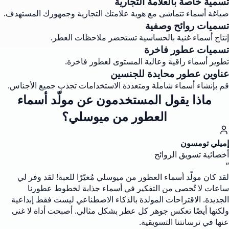
تسمية خاصة بالعلامة التجارية
صياغة أسماء تتماشى مع هوية علامتك التجارية وجمهورك المستهدف.
تسميات روائح وصفية
إنتاج أسماء غنية بالحساسية تستحضر ملاحظات العطر.
تسميات عطور فاخرة
تطوير أسماء راقية وعالية المستوى لعطور فاخرة.
عناوين عطور محايدة للجنسين
قم بإنشاء أسماء شاملة ومتعددة الاستخدامات تجذب جميع الأجناس.
ماذا يقول المستخدمون عن مولّد أسماء
العطور من ميوسلي؟
إميلي تومسون
أخصائية تسويق الروائح
“
لقد كان مولّد أسماء العطور من ميوسلي مُغيّرًا للعبة! لقد وفر لي
ساعات لا تُحصى من التفكير في أسماء جذابة لخطوط عطورنا
الجديدة. الاقتراحات المولدة بالذكاء الاصطناعي ليست فقط إبداعية
ولكنها أيضًا تعكس جوهر كل عطر بشكل مثالي. أصبحت أداة لا غنى
عنها في ترسانتنا التسويقية.