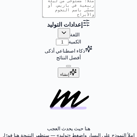
إعدادات التوليد
اللغة
الكمية
ذكاء اصطناعي أذكى
أفضل النتائج
إنشاء
هنا حيث يحدث العجب
املأ النموذج على اليسار واضغط «توليد» — ستظهر النتيجة هنا فورًا.