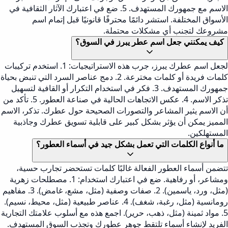
الاسم مع جمهورك المستهدف. 5. ضع في اعتبارك الآثار الثقافية في
الأسواق المختلفة. استشر دائمًا محترفًا قانونيًا قبل إتمام اسم
مشروعك لتجنب أي مشكلات محتملة.
كيف يمكنني جعل اسم عطر يبرز في السوق؟
لجعل اسم عطرك يبرز، جرب هذه الاستراتيجيات: 1. استخدم تركيبات
كلمات فريدة أو كلمات مخترعة. 2. دمج عناصر السرد التي تنبض بحياة
جمهورك المستهدف. 3. فكر في استخدام التكرار أو القافية لتسهيل
تذكر الاسم. 4. عكس الاتجاهات الحالية في صناعة العطور. 5. تأكد من
أن الاسم يثير المشاعر والتصورات الصحيحة حول عطرك. تذكر، الاسم
المميز يمكن أن يؤثر بشكل كبير على قابلية تسويق عطرك وجاذبية
المستهلكين.
ما أنواع الكلمات التي تعمل بشكل جيد في أسماء العطور؟
تتضمن أسماء العطور الفعالة غالبًا كلمات تستحضر تجارب حسية،
ومشاعر، أو رفاهية. ضع في اعتبارك استخدام: 1. مصطلحات زهرية
(مثل، ورد، ياسمين). 2. صفات وصفية (مثل، مشع، غامض). 3. مفاهيم
رومانسية (مثل، رغبة، شغف). 4. عناصر طبيعية (مثل، محيط، نسيم).
5. مواد ثمينة (مثل، ذهب، حرير). اجمع هذه مع أسلوب علامتك التجارية
الفريد لإنشاء أسماء تلتقط جوهر عطورك وتجذب السوق المستهدف.