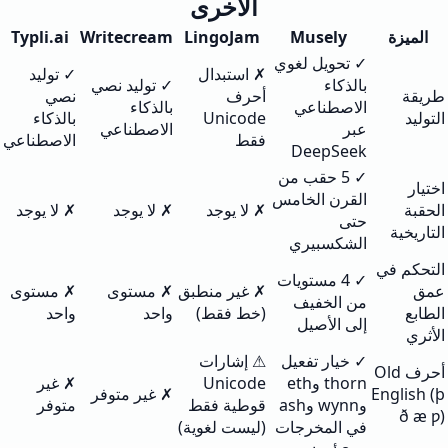
الأخرى
الميزة
Musely
LingoJam
Writecream
Typli.ai
✓ تحويل لغوي
✗ استبدال
✓ توليد
بالذكاء
✓ توليد نصي
طريقة
أحرف
نصي
الاصطناعي
بالذكاء
التوليد
Unicode
بالذكاء
عبر
الاصطناعي
فقط
الاصطناعي
DeepSeek
✓ 5 حقب من
اختيار
القرن الخامس
الحقبة
✗ لا يوجد
✗ لا يوجد
✗ لا يوجد
حتى
التاريخية
الشكسبيري
التحكم في
✓ 4 مستويات
عمق
✗ غير منطبق
✗ مستوى
✗ مستوى
من الخفيف
الطابع
(خط فقط)
واحد
واحد
إلى الأصيل
الأثري
✓ خيار تفعيل
⚠ إشارات
أحرف Old
thorn وeth
Unicode
✗ غير
English (þ
✗ غير متوفر
وwynn وash
قوطية فقط
متوفر
ð æ ƿ)
في المخرجات
(ليست لغوية)