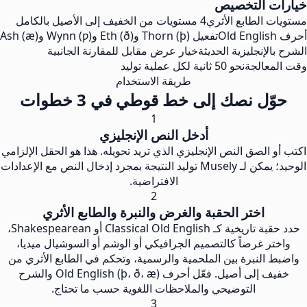
خيارات التخصيص
مستويات الطابع الأثري
4 مستويات من الخفيف إلى الأصيل بالكامل
أحرف Old English
تفعيل Thorn (þ) وEth (ð) وWynn (ƿ) وAsh (æ)
الشرح بالإنجليزية الحديثة
خيار عرض مقابل للمقارنة الجانبية
وقت المعالجة
نحو 50 ثانية لكل عملية توليد
طريقة الاستخدام
حوّل نصك إلى خط قوطي في 3 خطوات
1
أدخل النص الإنجليزي
اكتب أو الصق النص الإنجليزي الذي تريد تحويله. هذا هو الحقل الإلزامي
الوحيد؛ يمكن لـ Musely توليد النتيجة بمجرد إدخال النص مع الإعدادات
الافتراضية.
2
اختر الحقبة والغرض والنبرة والطابع الأثري
حدد حقبة تاريخية كـ Classical Old English أو Shakespearean،
واختر غرضاً كالتصميم الجرافيكي أو الوشم أو السوشيال ميديا،
واضبط النبرة بين الملحمية والرسمية، وتحكم في الطابع الأثري من
خفيف إلى أصيل. فعّل أحرف Old English (þ، ð، æ) والشرح
التوضيحي والملاحظات اللغوية حسب ما تحتاج.
3