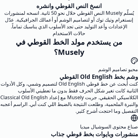
انسخ النص القوطي وانشره
يُسلّم Musely النص القوطي خلال نحو 50 ثانية. انسخه لمنشورات
إنستغرام وتيك توك أو لتصاميم الوشم أو أعمالك الجرافيكية. عدّل
الإعدادات وأعد التوليد حتى تجد الأسلوب الذي يناسبك تماماً.
حالات الاستخدام
من يستخدم مولد الخط القوطي في
Musely؟
محبو تصاميم الوشم
وشم بخط Old English القوطي
كنت أبحث عن خط قوطي Old English لتصميم وشمي، وكل الأدوات
الثانية كانت تغير شكل الحرف فقط بدون ما تعطيني الأسلوب
الكلاسيكي الحقيقي. جربت Musely مع إعداد Classical Old English
والنبرة الملحمية، وطلعت النتيجة بالضبط اللي كنت أبي. الراسم أعجبه
التفصيل وما احتجت أشرح كثير.
صناع محتوى السوشيال ميديا
منشورات وبايوات بخط قوطي جذاب