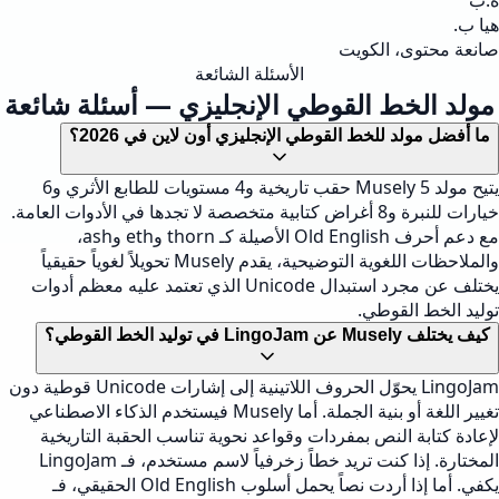
ه.ب
هيا ب.
صانعة محتوى، الكويت
الأسئلة الشائعة
مولد الخط القوطي الإنجليزي — أسئلة شائعة
ما أفضل مولد للخط القوطي الإنجليزي أون لاين في 2026؟
يتيح مولد Musely 5 حقب تاريخية و4 مستويات للطابع الأثري و6
خيارات للنبرة و8 أغراض كتابية متخصصة لا تجدها في الأدوات العامة.
مع دعم أحرف Old English الأصيلة كـ thorn وeth وash،
والملاحظات اللغوية التوضيحية، يقدم Musely تحويلاً لغوياً حقيقياً
يختلف عن مجرد استبدال Unicode الذي تعتمد عليه معظم أدوات
توليد الخط القوطي.
كيف يختلف Musely عن LingoJam في توليد الخط القوطي؟
LingoJam يحوّل الحروف اللاتينية إلى إشارات Unicode قوطية دون
تغيير اللغة أو بنية الجملة. أما Musely فيستخدم الذكاء الاصطناعي
لإعادة كتابة النص بمفردات وقواعد نحوية تناسب الحقبة التاريخية
المختارة. إذا كنت تريد خطاً زخرفياً لاسم مستخدم، فـ LingoJam
يكفي. أما إذا أردت نصاً يحمل أسلوب Old English الحقيقي، فـ