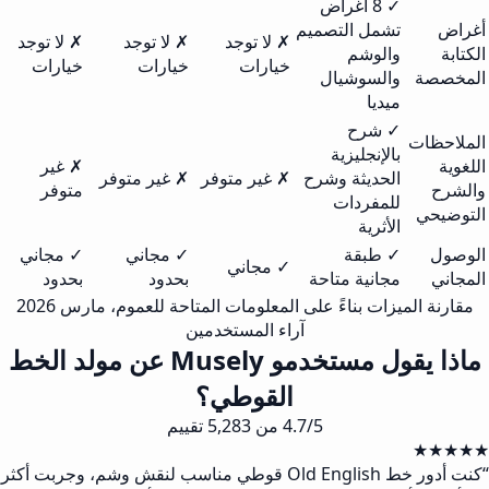
✓ 8 أغراض
أغراض
تشمل التصميم
✗ لا توجد
✗ لا توجد
✗ لا توجد
الكتابة
والوشم
خيارات
خيارات
خيارات
المخصصة
والسوشيال
ميديا
✓ شرح
الملاحظات
بالإنجليزية
اللغوية
✗ غير
الحديثة وشرح
✗ غير متوفر
✗ غير متوفر
والشرح
متوفر
للمفردات
التوضيحي
الأثرية
الوصول
✓ طبقة
✓ مجاني
✓ مجاني
✓ مجاني
المجاني
مجانية متاحة
بحدود
بحدود
مقارنة الميزات بناءً على المعلومات المتاحة للعموم، مارس 2026
آراء المستخدمين
ماذا يقول مستخدمو Musely عن مولد الخط
القوطي؟
4.7/5 من 5,283 تقييم
★★★★★
“
كنت أدور خط Old English قوطي مناسب لنقش وشم، وجربت أكثر