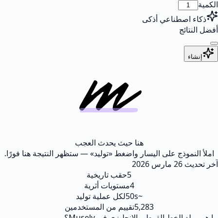
الكمية
ذكاء اصطناعي أذكى
أفضل النتائج
إنشاء
هنا حيث يحدث العجب
املأ النموذج على اليسار واضغط «توليد» — ستظهر النتيجة هنا فورًا.
آخر تحديث
26 مارس 2026
5
حقب تاريخية
4
مستويات أثرية
~50s
لكل عملية توليد
5,283
تقييم من المستخدمين
ما هو مولد الخط القوطي الإنجليزي في Musely؟