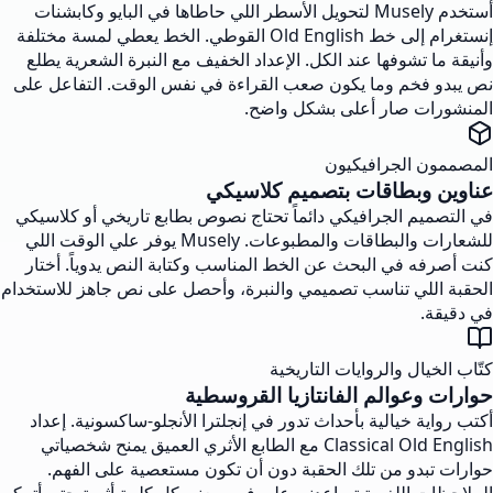
أستخدم Musely لتحويل الأسطر اللي حاطاها في البايو وكابشنات
إنستغرام إلى خط Old English القوطي. الخط يعطي لمسة مختلفة
وأنيقة ما تشوفها عند الكل. الإعداد الخفيف مع النبرة الشعرية يطلع
نص يبدو فخم وما يكون صعب القراءة في نفس الوقت. التفاعل على
المنشورات صار أعلى بشكل واضح.
المصممون الجرافيكيون
عناوين وبطاقات بتصميم كلاسيكي
في التصميم الجرافيكي دائماً تحتاج نصوص بطابع تاريخي أو كلاسيكي
للشعارات والبطاقات والمطبوعات. Musely يوفر علي الوقت اللي
كنت أصرفه في البحث عن الخط المناسب وكتابة النص يدوياً. أختار
الحقبة اللي تناسب تصميمي والنبرة، وأحصل على نص جاهز للاستخدام
في دقيقة.
كتّاب الخيال والروايات التاريخية
حوارات وعوالم الفانتازيا القروسطية
أكتب رواية خيالية بأحداث تدور في إنجلترا الأنجلو-ساكسونية. إعداد
Classical Old English مع الطابع الأثري العميق يمنح شخصياتي
حوارات تبدو من تلك الحقبة دون أن تكون مستعصية على الفهم.