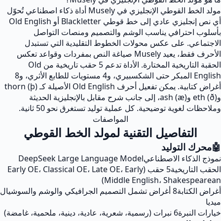
مولد الخط القوطي الإنجليزي في Musely أداة ذكاء اصطناعي تُحوّل
أي نص إنجليزي عادي إلى خط قوطي Blackletter أو Old English
بأسلوب احترافي يناسب الوشم والتصميم ومنصات التواصل
الاجتماعي. على عكس محولات الخطوط التقليدية التي تستبدل
الأحرف فقط، يعيد Musely صياغة النص بمفردات وقواعد تعكس
الحقبة التاريخية المختارة. الأداة تدعم 5 حقب تاريخية من Old
English المبكر حتى الشكسبيري، و4 مستويات للطابع الأثري، و8
أغراض كتابية. يمكن تفعيل أحرف Old English الأصيلة كـ thorn (þ)
وeth (ð) وash (æ)، إلى جانب شرح مقابل بالإنجليزية الحديثة
وملاحظات لغوية توضيحية. كل عملية توليد تستغرق نحو 50 ثانية.
المواصفات
التفاصيل التقنية لمولد الخط القوطي
🤖
محرك التوليد
نموذج الذكاء الاصطناعي
DeepSeek Large Language Model
الحقب التاريخية
5 حقب (Early OE، Classical OE، Late OE، Early
Middle English، Shakespearean)
أغراض الكتابة
8 أغراض تشمل التصميم الجرافيكي والوشم والسوشيال
ميديا
خيارات النبرة
6 نبرات (رسمية، شعرية، عادية، دينية، ملحمية، غامضة)