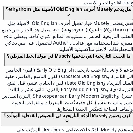
Musely هو الخيار الأنسب.
هل يدعم Musely أحرف Old English الأصيلة مثل thorn وeth؟
نعم، يتضمن Musely خيار تفعيل أحرف Old English الأصيلة مثل
thorn (þ) وeth (ð) وwynn (ƿ) وash (æ). يعمل هذا الخيار عبر جميع
الحقب التاريخية الخمس ومستويات الطابع الأثري كافة، ويعطي نتائج
مميزة عند استخدامه مع إعداد Authentic للحصول على نص يحاكي
المخطوطات الأنجلو-ساكسونية الأصلية.
ما الحقب التاريخية التي يدعمها Musely في مولد الخط القوطي؟
يدعم Musely 5 حقب تاريخية: Early Old English (القرن الخامس
إلى الثامن)، وClassical Old English (القرن التاسع والعاشر، حقبة
الملك ألفريد)، وLate Old English (القرن الحادي عشر، قبل الفتح
النورماندي)، وEarly Middle English (القرن الثاني عشر والثالث
عشر)، وShakespearean Early Modern English (القرن السادس
عشر والسابع عشر). كل حقبة تُضبط المفردات والقواعد النحوية
وأنماط الصياغة لتعكس الحقبة المختارة.
كيف يضمن Musely الدقة التاريخية في النصوص القوطية المولّدة؟
يستخدم Musely الذكاء الاصطناعي DeepSeek المدرَّب على