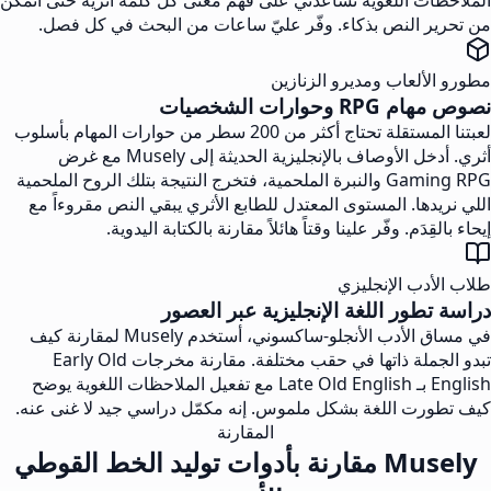
الملاحظات اللغوية تساعدني على فهم معنى كل كلمة أثرية حتى أتمكن
من تحرير النص بذكاء. وفّر عليّ ساعات من البحث في كل فصل.
مطورو الألعاب ومديرو الزنازين
نصوص مهام RPG وحوارات الشخصيات
لعبتنا المستقلة تحتاج أكثر من 200 سطر من حوارات المهام بأسلوب
أثري. أدخل الأوصاف بالإنجليزية الحديثة إلى Musely مع غرض
Gaming RPG والنبرة الملحمية، فتخرج النتيجة بتلك الروح الملحمية
اللي نريدها. المستوى المعتدل للطابع الأثري يبقي النص مقروءاً مع
إيحاء بالقِدَم. وفّر علينا وقتاً هائلاً مقارنة بالكتابة اليدوية.
طلاب الأدب الإنجليزي
دراسة تطور اللغة الإنجليزية عبر العصور
في مساق الأدب الأنجلو-ساكسوني، أستخدم Musely لمقارنة كيف
تبدو الجملة ذاتها في حقب مختلفة. مقارنة مخرجات Early Old
English بـ Late Old English مع تفعيل الملاحظات اللغوية يوضح
كيف تطورت اللغة بشكل ملموس. إنه مكمّل دراسي جيد لا غنى عنه.
المقارنة
Musely مقارنة بأدوات توليد الخط القوطي