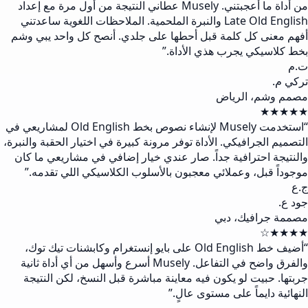
من أداة ما أعجبتني. Musely عطاني النتيجة من أول مرة مع إعداد
Late Old English والنبرة الملحمية. الملاحظات اللغوية ساعدتني
أفهم معنى كل كلمة قبل أحطها على جلدي. أنصح كل واحد يبي وشم
بخط كلاسيكي يجرب هذي الأداة.
”
ت.م
تركي م.
مصمم وشم، الرياض
★★★★★
“
استخدمت Musely لإنشاء نصوص بخط Old English لمشاريعي في
التصميم الجرافيكي. الأداة توفر مرونة كبيرة في اختيار الحقبة والنبرة،
والنتيجة احترافية جداً. صار عندي خيار إضافي في مشاريعي ما كان
موجوداً قبل، وعملائي معجبون بالأسلوب الكلاسيكي اللي تقدمه.
”
ج.ع
جود ع.
مصممة جرافيك، دبي
★★★★☆
“
أضيف خط Old English على بايو إنستغرام وكابشنات تيك توك،
والفرق واضح في التفاعل. Musely أسرع وأسهل من أي أداة ثانية
جربتها. حبيت لو يكون فيه معاينة مباشرة قبل النسخ، لكن النتيجة
النهائية دايماً على مستوى عالٍ.
”